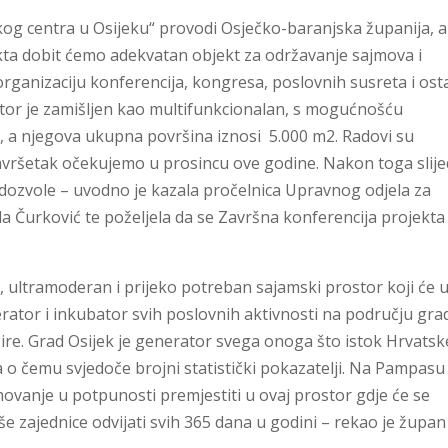
kog centra u Osijeku“ provodi Osječko-baranjska županija, a
ekta dobit ćemo adekvatan objekt za održavanje sajmova i
a organizaciju konferencija, kongresa, poslovnih susreta i ost
stor je zamišljen kao multifunkcionalan, s mogućnošću
a, a njegova ukupna površina iznosi 5.000 m2. Radovi su
završetak očekujemo u prosincu ove godine. Nakon toga slije
dozvole – uvodno je kazala pročelnica Upravnog odjela za
ela Čurković te poželjela da se Završna konferencija projekta
 ultramoderan i prijeko potreban sajamski prostor koji će u
erator i inkubator svih poslovnih aktivnosti na području gra
šire. Grad Osijek je generator svega onoga što istok Hrvatsk
a o čemu svjedoče brojni statistički pokazatelji. Na Pampasu
movanje u potpunosti premjestiti u ovaj prostor gdje će se
še zajednice odvijati svih 365 dana u godini – rekao je župan