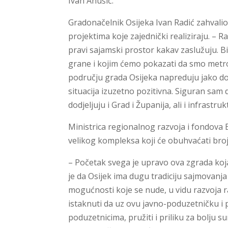
Ivan Anušić.
Gradonačelnik Osijeka Ivan Radić zahvalio
projektima koje zajednički realiziraju. – 
pravi sajamski prostor kakav zaslužuju. Bi
grane i kojim ćemo pokazati da smo metrop
području grada Osijeka napreduju jako dob
situacija izuzetno pozitivna. Siguran sam 
dodjeljuju i Grad i Županija, ali i infrast
Ministrica regionalnog razvoja i fondova 
velikog kompleksa koji će obuhvaćati broj
– Početak svega je upravo ova zgrada koja
je da Osijek ima dugu tradiciju sajmovanja 
mogućnosti koje se nude, u vidu razvoja 
istaknuti da uz ovu javno-poduzetničku i
poduzetnicima, pružiti i priliku za bolju s