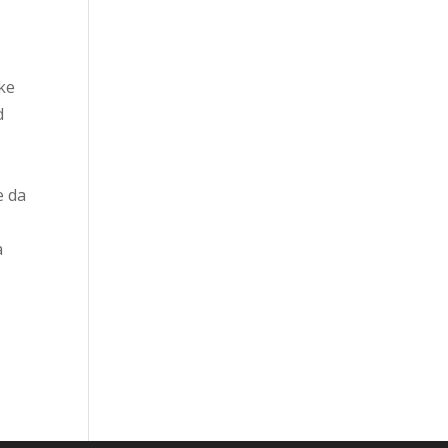
ike
d
a
e da
a