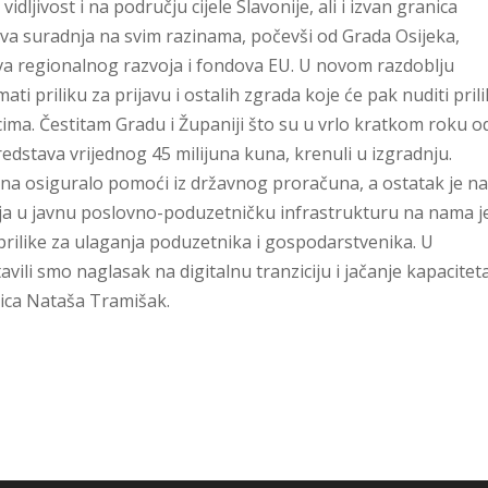
ljivost i na području cijele Slavonije, ali i izvan granica
jiva suradnja na svim razinama, počevši od Grada Osijeka,
va regionalnog razvoja i fondova EU. U novom razdoblju
mati priliku za prijavu i ostalih zgrada koje će pak nuditi pril
ima. Čestitam Gradu i Županiji što su u vrlo kratkom roku o
edstava vrijednog 45 milijuna kuna, krenuli u izgradnju.
kuna osiguralo pomoći iz državnog proračuna, a ostatak je n
nja u javnu poslovno-poduzetničku infrastrukturu na nama j
prilike za ulaganja poduzetnika i gospodarstvenika. U
ili smo naglasak na digitalnu tranziciju i jačanje kapacitet
rica Nataša Tramišak.