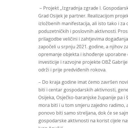
– Projekt „Izgradnja zgrade I. Gospodars
Grad Osijek je partner. Realizacijom proj
izložbenih manifestacija, ali isto tako i z
poduzetničkih i poslovnih aktivnosti. Pro
prilagodbe veličini i zahtjevima događanj
započeli u srpnju 2021. godine, a njihov 
opremanje objekta i ishođenje uporabne 
investicije i razvojne projekte OBŽ Gabrij
održi i prije predviđenih rokova.
– Do kraja godine imat ćemo završen novi,
biti i centar gospodarskih aktivnosti, gen
Osijeka, Osječko-baranjske županije pa i 
mora biti i u tom smjeru zajedno radimo, 
ponovo biti samo streljana, dok će se saj
gospodarske aktivnosti na korist cijele na