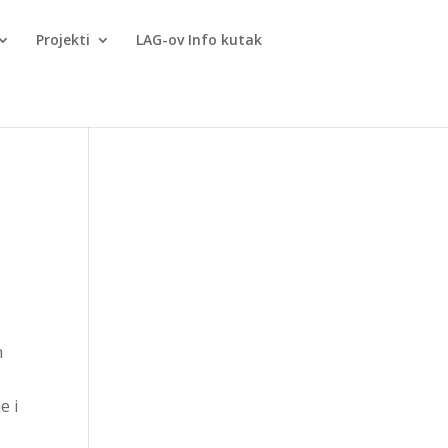
Projekti
LAG-ov Info kutak
n
e i