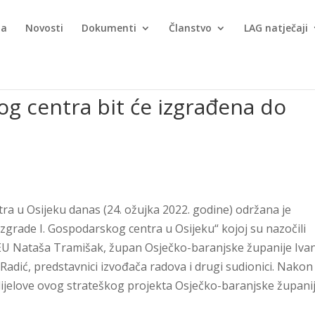
ma
Novosti
Dokumenti
Članstvo
LAG natječaji
g centra bit će izgrađena do
ra u Osijeku danas (24. ožujka 2022. godine) održana je
zgrade I. Gospodarskog centra u Osijeku“ kojoj su nazočili
 EU Nataša Tramišak, župan Osječko-baranjske županije Iva
Radić, predstavnici izvođača radova i drugi sudionici. Nakon
dijelove ovog strateškog projekta Osječko-baranjske županij