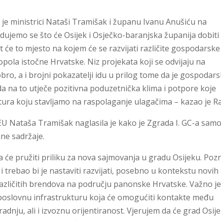
 je ministrici Nataši Tramišak i županu Ivanu Anušiću na
Radujemo se što će Osijek i Osječko-baranjska županija dobiti
t će to mjesto na kojem će se razvijati različite gospodarske
ola istočne Hrvatske. Niz projekata koji se odvijaju na
ro, a i brojni pokazatelji idu u prilog tome da je gospodar
da na to utječe pozitivna poduzetnička klima i potpore koje
ruktura koju stavljamo na raspolaganje ulagačima – kazao je Ra
EU Nataša Tramišak naglasila je kako je Zgrada I. GC-a samo
ne sadržaje.
 će pružiti priliku za nova sajmovanja u gradu Osijeku. Poz
i trebao bi je nastaviti razvijati, posebno u kontekstu novih
različitih brendova na području panonske Hrvatske. Važno j
 poslovnu infrastrukturu koja će omogućiti kontakte među
uradnju, ali i izvoznu orijentiranost. Vjerujem da će grad Osij