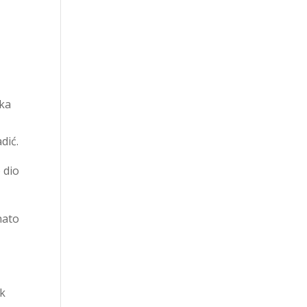
ska
dić.
 dio
nato
e
ek