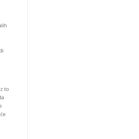
alih
di
z to
da
e
 će