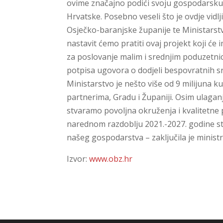
ovime značajno podići svoju gospodarsku vid
Hrvatske. Posebno veseli što je ovdje vidl
Osječko-baranjske županije te Ministarst
nastavit ćemo pratiti ovaj projekt koji će i
za poslovanje malim i srednjim poduzetnic
potpisa ugovora o dodjeli bespovratnih sr
Ministarstvo je nešto više od 9 milijuna 
partnerima, Gradu i Županiji. Osim ulaga
stvaramo povoljna okruženja i kvalitetne 
narednom razdoblju 2021.-2027. godine stav
našeg gospodarstva – zaključila je minist
Izvor:
www.obz.hr