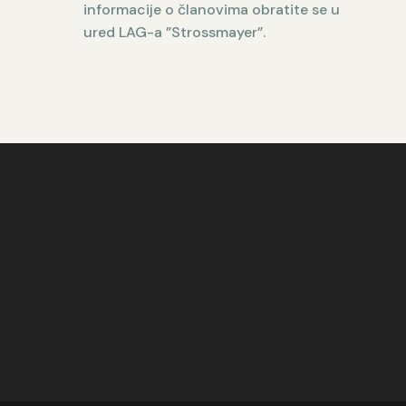
informacije o članovima obratite se u
ured LAG-a ”Strossmayer”.