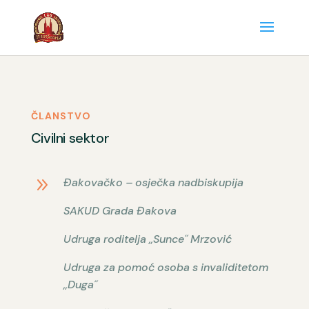
ČLANSTVO
Civilni sektor
9
Đakovačko – osječka nadbiskupija
SAKUD Grada Đakova
Udruga roditelja ,,Sunce˝ Mrzović
Udruga za pomoć osoba s invaliditetom
,,Duga˝