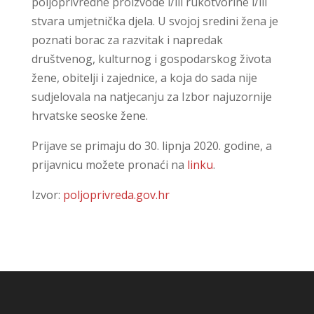
poljoprivredne proizvode i/ili rukotvorine i/ili
stvara umjetnička djela. U svojoj sredini žena je
poznati borac za razvitak i napredak
društvenog, kulturnog i gospodarskog života
žene, obitelji i zajednice, a koja do sada nije
sudjelovala na natjecanju za Izbor najuzornije
hrvatske seoske žene.
Prijave se primaju do 30. lipnja 2020. godine, a
prijavnicu možete pronaći na
linku
.
Izvor:
poljoprivreda.gov.hr