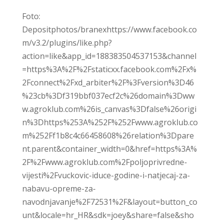
Foto:
Depositphotos/branex
https://www.facebook.co
m/v3.2/plugins/like.php?
action=like&app_id=188383504537153&channel
=https%3A%2F%2Fstaticxx.facebook.com%2Fx%
2Fconnect%2Fxd_arbiter%2F%3Fversion%3D46
%23cb%3Df319bbf037ecf2c%26domain%3Dww
w.agroklub.com%26is_canvas%3Dfalse%26origi
n%3Dhttps%253A%252F%252Fwww.agroklub.co
m%252Ff1b8c4c66458608%26relation%3Dpare
nt.parent&container_width=0&href=https%3A%
2F%2Fwww.agroklub.com%2Fpoljoprivredne-
vijesti%2Fvuckovic-iduce-godine-i-natjecaj-za-
nabavu-opreme-za-
navodnjavanje%2F72531%2F&layout=button_co
unt&locale=hr_HR&sdk=joey&share=false&sho