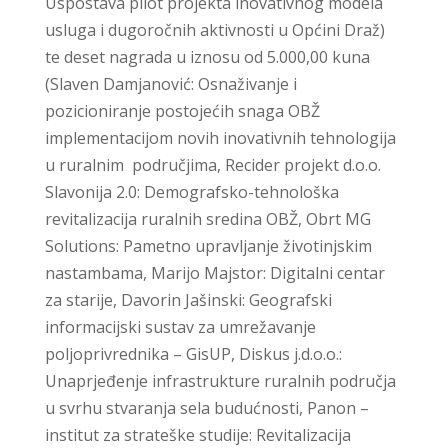
Uspostava pilot projekta inovativnog modela
usluga i dugoročnih aktivnosti u Općini Draž)
te deset nagrada u iznosu od 5.000,00 kuna
(Slaven Damjanović: Osnaživanje i
pozicioniranje postojećih snaga OBŽ
implementacijom novih inovativnih tehnologija
u ruralnim područjima, Recider projekt d.o.o.
Slavonija 2.0: Demografsko-tehnološka
revitalizacija ruralnih sredina OBŽ, Obrt MG
Solutions: Pametno upravljanje životinjskim
nastambama, Marijo Majstor: Digitalni centar
za starije, Davorin Jašinski: Geografski
informacijski sustav za umrežavanje
poljoprivrednika – GisUP, Diskus j.d.o.o.:
Unaprjeđenje infrastrukture ruralnih područja
u svrhu stvaranja sela budućnosti, Panon –
institut za strateške studije: Revitalizacija