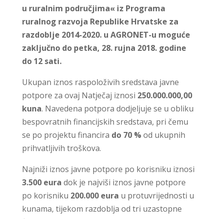
u ruralnim područjima«
iz Programa
ruralnog razvoja Republike Hrvatske za
razdoblje 2014-2020. u AGRONET-u moguće
zaključno do petka,
28. rujna 2018. godine
do 12 sati.
Ukupan iznos raspoloživih sredstava javne
potpore za ovaj Natječaj iznosi
250.000.000,00
kuna
. Navedena potpora dodjeljuje se u obliku
bespovratnih financijskih sredstava, pri čemu
se po projektu financira
do 70 %
od ukupnih
prihvatljivih troškova.
Najniži iznos javne potpore po korisniku iznosi
3.500 eura
dok je najviši iznos javne potpore
po korisniku
200.000 eura
u protuvrijednosti u
kunama, tijekom razdoblja od tri uzastopne