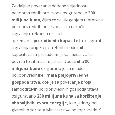
Za daljnje povećanje dodane vrijednosti
poljoprivrednih proizvoda osigurano je
300
milijuna kuna
, čijim će se ulaganjem u preradu
poljoprivrednih proizvoda, i to naročito
izgradnju, rekonstrukciju i
opremanje
preradbenih kapaciteta
, osigurati
izgradnja prijeko potrebnih modernih
kapaciteta za preradu mlijeka, mesa, voća i
povrća te žitarica i uljarica. Dodatnih
300
milijuna kuna
osigurano je za mlade
poljoprivrednike i
mala poljoprivredna
gospodarstva
, dok je za povećanje broja
samoodrživih poljoprivrednih gospodarstava
osiguravano
230 milijuna kuna
za
korištenje
obnovljivih izvora energije
, kao jednog od
glavnih prioriteta Ministarstva poljoprivrede. S