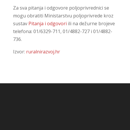
Za sva pitanja i odgovore poljoprivrednici se
mogu obratiti Ministarstvu poljoprivrede kroz
sustav
Pitanja i odgovori
ili na dežurne brojeve
telefona: 01/6329-711, 01/4882-727 i 01/4882-
736.
Izvor:
ruralnirazvoj.hr