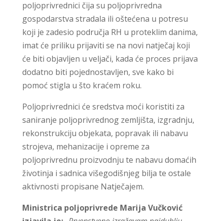
poljoprivrednici čija su poljoprivredna
gospodarstva stradala ili oštećena u potresu
koji je zadesio područja RH u proteklim danima,
imat će priliku prijaviti se na novi natječaj koji
će biti objavljen u veljači, kada će proces prijava
dodatno biti pojednostavljen, sve kako bi
pomoć stigla u što kraćem roku.
Poljoprivrednici će sredstva moći koristiti za
saniranje poljoprivrednog zemljišta, izgradnju,
rekonstrukciju objekata, popravak ili nabavu
strojeva, mehanizacije i opreme za
poljoprivrednu proizvodnju te nabavu domaćih
životinja i sadnica višegodišnjeg bilja te ostale
aktivnosti propisane Natječajem.
Ministrica poljoprivrede Marija Vučković
izjavila je:
„Prvenstveno izražavam najdublju