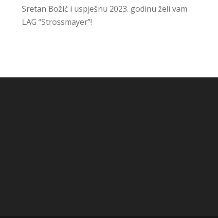
Sretan Božić i uspješnu 2023. godinu želi vam
LAG “Strossmayer”!