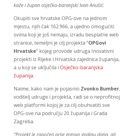
kaže i župan osječko-baranjski Ivan Anušić.
Okupiti sve hrvatske OPG-ove na jednom
mjestu, njih čak 162.966, a ujedno omogućiti
svima koji je još nemaju, izradu besplatne web
stranice, temeljni je cilj projekta “
OPGovi
Hrvatske
” kojeg provode udruga Inovativni
projekti iz Rijeke i Hrvatska zajednica županija,
a u koji se uključila i
Osječko-baranjska
županija
.
Naime, kako nam je pojasnio
Zvonko Bumber
,
voditelj udruge i projekta, radi se o neprofitnoj
web platformi kojoj je za cilj obuhvatiti sve
OPG-ove na području 20 županija i Grada
Zagreba.
“Projekt je započeo prije gotovo godinu dana, ali