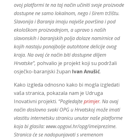
ovoj platformi te na taj način učiniti svoje proizvode
dostupne ne samo lokalnom, nego i širem tržištu.
Slavonija i Baranja imaju najviše površina i pod
ekološkom proizvodnjom, a upravo s naših
slavonskih i baranjskih polja dolaze namirnice od
kojih nastaju ponajbolje autohtone delicije ovog
kraja. Na ovaj će način biti dostupne diljem
Hrvatske”,
pohvalio je projekt koji su podržali
osječko-baranjski župan
Ivan Anušić
.
Kako izgleda odnosno kako bi mogla izgledati
vaša stranica, pokazala nam je Udruga
Inovativni projekti.
“Pogledajte
primjer
. Na ovaj
način doslovno svaki OPG u Hrvatskoj može imati
vlastitu internetsku stranicu unutar naše platforme
koja bi glasila: www.opgovi.hr/opg/imeiprezime.
Stranica će se nadopunjavati s vremenom