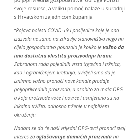
poljoprivredna gospodarstva. Udruga koristi
svoje resurse, a veliku pomoć nalaze u suradnji
s Hrvatskom zajednicom županija.
“Pojava bolesti COVID-19 i posljedice koje je ona
izazvala ne samo na zdravlje stanovništva nego na
cijelo gospodarstvo pokazala je koliko je
važno da
ima dostatnu vlastitu proizvodnju hrane
.
Zabranom rada pojedinih vrsta trgovina i tržnica,
kao i ograničenjem kretanja, uvidjeli smo da je
iznimno važno pronaći nove kanale prodaje
poljoprivrednih proizvoda, a osobito za mala OPG-
a koja proizvode voće i povrće i usmjerena su na
lokalna tržišta, odnosno trženje u najbližem
okruženju.
Nadam se da će naši vrijedni OPG-ovci pronaći svoj
interes za
oglašavanje domaćih proizvoda
na