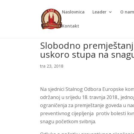
Naslovnica
Leader
O na
Kontakt
Slobodno premještanj
uskoro stupa na snag
tra 23, 2018
Na sjednici Stalnog Odbora Europske komisi
održanoj u srijedu 18. travnja 2018., jed
ograničenja za premještanje goveda u nac
preventivnog cijepljenja protiv bolesti k
snagu početkom svibnja.