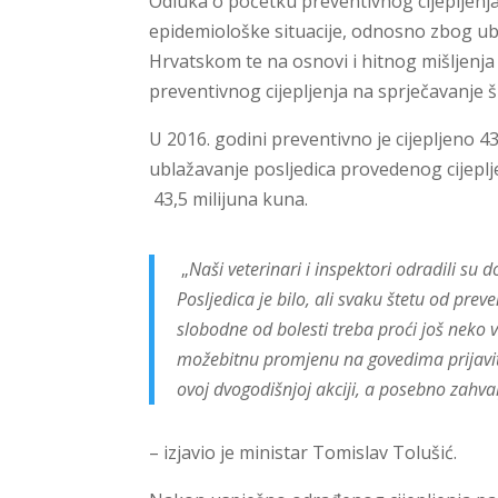
Odluka o početku preventivnog cijepljenj
epidemiološke situacije, odnosno zbog ub
Hrvatskom te na osnovi i hitnog mišljenj
preventivnog cijepljenja na sprječavanje ši
U 2016. godini preventivno je cijepljeno 4
ublažavanje posljedica provedenog cijeplje
43,5 milijuna kuna.
„
Naši veterinari i inspektori odradili su 
Posljedica je bilo, ali svaku štetu od pre
slobodne od bolesti treba proći još neko v
možebitnu promjenu na govedima prijaviti
ovoj dvogodišnjoj akciji, a posebno zahva
– izjavio je ministar Tomislav Tolušić.