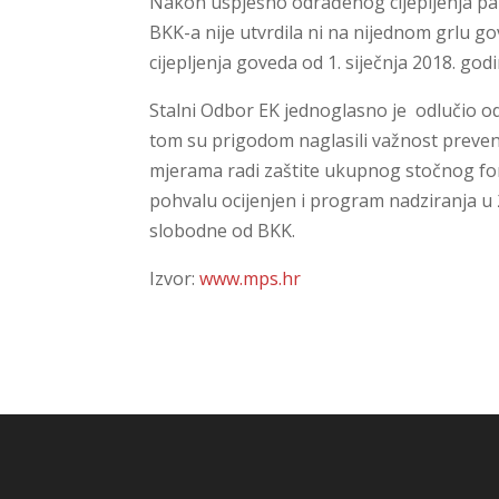
Nakon uspješno odrađenog cijepljenja pa d
BKK-a nije utvrdila ni na nijednom grlu g
cijepljenja goveda od 1. siječnja 2018. godi
Stalni Odbor EK jednoglasno je odlučio o
tom su prigodom naglasili važnost prevent
mjerama radi zaštite ukupnog stočnog fon
pohvalu ocijenjen i program nadziranja u 
slobodne od BKK.
Izvor:
www.mps.hr