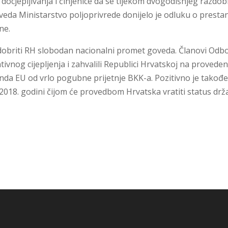
ocjepljivanja i činjenice da se tijekom dvogodišnjeg razdob
oveda Ministarstvo poljoprivrede donijelo je odluku o presta
ne.
dobriti RH slobodan nacionalni promet goveda. Članovi Odb
ivnog cijepljenja i zahvalili Republici Hrvatskoj na provede
da EU od vrlo pogubne prijetnje BKK-a. Pozitivno je takođe
2018. godini čijom će provedbom Hrvatska vratiti status drž