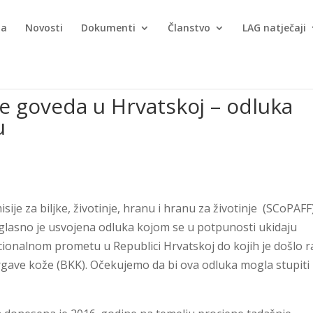
ma
Novosti
Dokumenti
Članstvo
LAG natječaji
e goveda u Hrvatskoj – odluka
u
je za biljke, životinje, hranu i hranu za životinje (SCoPAFF
noglasno je usvojena odluka kojom se u potpunosti ukidaju
ionalnom prometu u Republici Hrvatskoj do kojih je došlo r
vrgave kože (BKK). Očekujemo da bi ova odluka mogla stupiti