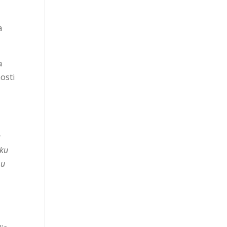
a
a
osti
e
aku
 u