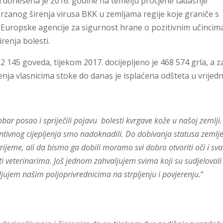
a donesena je 2016. godine na temelju procjene tadašnje
rzanog širenja virusa BKK u zemljama regije koje graniče s
a Europske agencije za sigurnost hrane o pozitivnim učincim
renja bolesti.
32 145 goveda, tijekom 2017. docijepljeno je 468 574 grla, a z
nja vlasnicima stoke do danas je isplaćena odšteta u vrijedn
dobar posao i spriječili pojavu bolesti kvrgave kože u našoj zemlji.
ventivnog cijepljenja smo nadoknadili. Do dobivanja statusa zemlj
rijeme, ali da bismo ga dobili moramo svi dobro otvoriti oči i sv
 veterinarima. Još jednom zahvaljujem svima koji su sudjelovali
ljujem našim poljoprivrednicima na strpljenju i povjerenju.
“