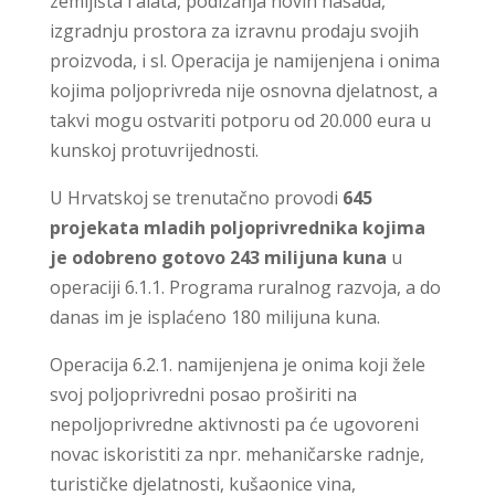
zemljišta i alata, podizanja novih nasada,
izgradnju prostora za izravnu prodaju svojih
proizvoda, i sl. Operacija je namijenjena i onima
kojima poljoprivreda nije osnovna djelatnost, a
takvi mogu ostvariti potporu od 20.000 eura u
kunskoj protuvrijednosti.
U Hrvatskoj se trenutačno provodi
645
projekata mladih poljoprivrednika kojima
je odobreno gotovo 243
milijuna kuna
u
operaciji 6.1.1. Programa ruralnog razvoja, a do
danas im je isplaćeno 180 milijuna kuna.
Operacija 6.2.1. namijenjena je onima koji žele
svoj poljoprivredni posao proširiti na
nepoljoprivredne aktivnosti pa će ugovoreni
novac iskoristiti za npr. mehaničarske radnje,
turističke djelatnosti, kušaonice vina,