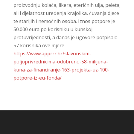
proizvodnju kolača, likera, eteričnih ulja, peleta,
ali i djelatnost uređenja krajolika, čuvanja djece
te starijih i nemoćnih osoba. Iznos potpore je
50.000 eura po korisniku u kunskoj
protuvrijednosti, a danas je ugovore potpisalo
57 korisnika ove mjere.
https://www.apprrr.hr/slavonskim-
poljoprivrednicima-odobreno-58-milijuna-
kuna-za-financiranje-163-projekta-uz-100-
potpore-iz-eu-fonda/