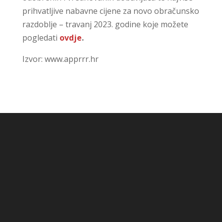
prihvatljive nabavne cijene za novo obračunsko
razdoblje – travanj 2023. godine koje možete
pogledati
ovdje
.
Izvor: www.apprrr.hr