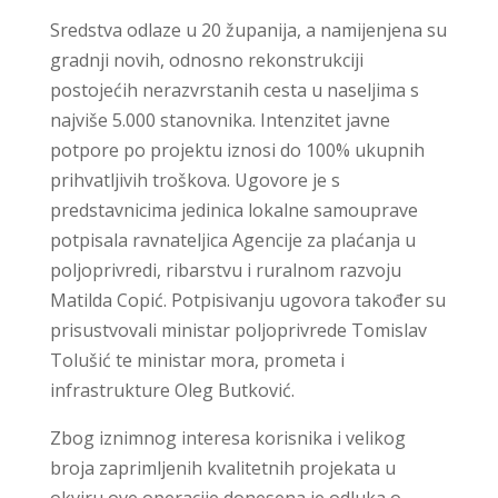
Sredstva odlaze u 20 županija, a namijenjena su
gradnji novih, odnosno rekonstrukciji
postojećih nerazvrstanih cesta u naseljima s
najviše 5.000 stanovnika. Intenzitet javne
potpore po projektu iznosi do 100% ukupnih
prihvatljivih troškova. Ugovore je s
predstavnicima jedinica lokalne samouprave
potpisala ravnateljica Agencije za plaćanja u
poljoprivredi, ribarstvu i ruralnom razvoju
Matilda Copić. Potpisivanju ugovora također su
prisustvovali ministar poljoprivrede Tomislav
Tolušić te ministar mora, prometa i
infrastrukture Oleg Butković.
Zbog iznimnog interesa korisnika i velikog
broja zaprimljenih kvalitetnih projekata u
okviru ove operacije donesena je odluka o