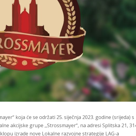
yer“ koja će se održati 25. siječnja 2023. godine (srijeda) s
lne akcijske grupe ,,Strossmayer“, na adresi Splitska 21, 3
klopu izrade nove Lokalne razvojne strategije LAG-a