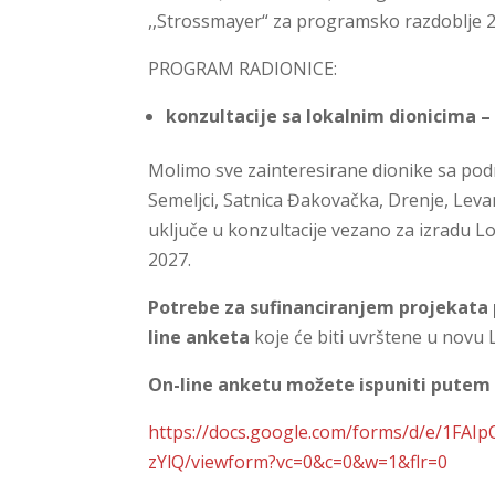
,,Strossmayer“ za programsko razdoblje 
PROGRAM RADIONICE:
konzultacije sa lokalnim dionicima – c
Molimo sve zainteresirane dionike sa podr
Semeljci, Satnica Đakovačka, Drenje, Leva
uključe u konzultacije vezano za izradu 
2027.
Potrebe za sufinanciranjem projekata p
line anketa
koje će biti uvrštene u novu 
On-line anketu možete ispuniti putem 
https://docs.google.com/forms/d/e/
zYlQ/viewform?vc=0&c=0&w=1&flr=0