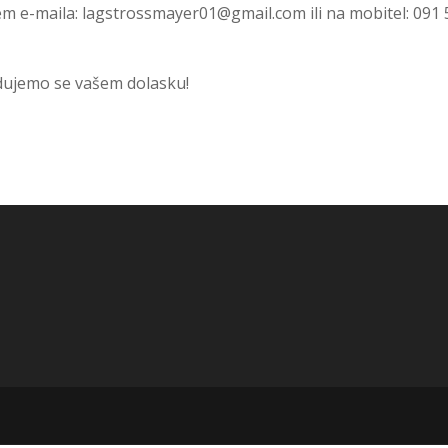
em e-maila:
lagstrossmayer01@gmail.com
ili na mobitel: 091
ujemo se vašem dolasku!