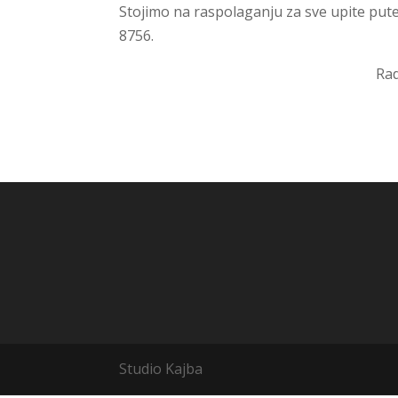
Stojimo na raspolaganju za sve upite put
8756.
Rad
Studio Kajba