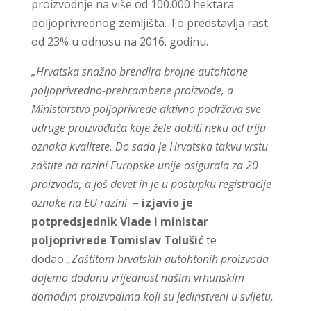
proizvodnje na više od 100.000 hektara
poljoprivrednog zemljišta. To predstavlja rast
od 23% u odnosu na 2016. godinu.
„Hrvatska snažno brendira brojne autohtone
poljoprivredno-prehrambene proizvode, a
Ministarstvo poljoprivrede aktivno podržava sve
udruge proizvođača koje žele dobiti neku od triju
oznaka kvalitete. Do sada je Hrvatska takvu vrstu
zaštite na razini Europske unije osigurala za 20
proizvoda, a još devet ih je u postupku registracije
oznake na EU razini
–
izjavio je
potpredsjednik Vlade i ministar
poljoprivrede Tomislav Tolušić
te
dodao
„Zaštitom hrvatskih autohtonih proizvoda
dajemo dodanu vrijednost našim vrhunskim
domaćim proizvodima koji su jedinstveni u svijetu,