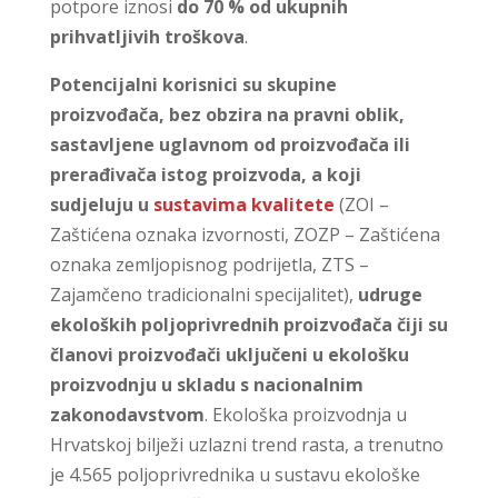
potpore iznosi
do 70 % od ukupnih
prihvatljivih troškova
.
Potencijalni korisnici su skupine
proizvođača, bez obzira na pravni oblik,
sastavljene uglavnom od proizvođača ili
prerađivača istog proizvoda, a koji
sudjeluju u
sustavima kvalitete
(ZOI –
Zaštićena oznaka izvornosti, ZOZP – Zaštićena
oznaka zemljopisnog podrijetla, ZTS –
Zajamčeno tradicionalni specijalitet),
udruge
ekoloških poljoprivrednih proizvođača čiji su
članovi proizvođači uključeni u ekološku
proizvodnju u skladu s nacionalnim
zakonodavstvom
. Ekološka proizvodnja u
Hrvatskoj bilježi uzlazni trend rasta, a trenutno
je 4.565 poljoprivrednika u sustavu ekološke