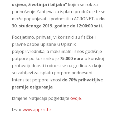
usjeva, životinja i biljaka“
kojim se rok za
podnošenje Zahtjeva za isplatu produžuje te se
može popunjavati i podnositi u AGRONET-u
do
30. studenoga 2019. godine do 12:00:00 sati.
Podsjetimo, prihvatljivi korisnici su fizičke i
pravne osobe upisane u Upisnik
poljoprivrednika, a maksimalni iznos godišnje
potpore po korisniku je
75.000 eura
u kunskoj
protuvrijednosti i odnosi se na godinu za koju
su zahtjevi za isplatu potpore podneseni.
Intenzitet potpore iznosi
do 70% prihvatljive
premije osiguranja
.
Izmjene Natječaja pogledajte
ovdje.
Izvor:
www.apprrr.hr