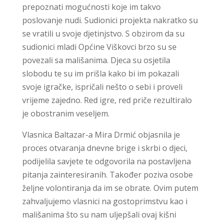
prepoznati mogućnosti koje im takvo
poslovanje nudi. Sudionici projekta nakratko su
se vratili u svoje djetinjstvo. S obzirom da su
sudionici mladi Općine Viškovci brzo su se
povezali sa mališanima. Djeca su osjetila
slobodu te su im prišla kako bi im pokazali
svoje igračke, ispričali nešto o sebi i proveli
vrijeme zajedno. Red igre, red priče rezultiralo
je obostranim veseljem.
Vlasnica Baltazar-a Mira Drmić objasnila je
proces otvaranja dnevne brige i skrbi o djeci,
podijelila savjete te odgovorila na postavljena
pitanja zainteresiranih. Također poziva osobe
željne volontiranja da im se obrate. Ovim putem
zahvaljujemo vlasnici na gostoprimstvu kao i
mališanima što su nam uljepšali ovaj kišni