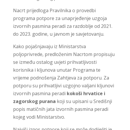
Nacrt prijedloga Pravilnika o provedbi
programa potpore za unaprjeđenje uzgoja
izvornih pasmina peradi za razdoblje od 2021.
do 2023. godine, u javnom je savjetovanju.
Kako pojašnjavaju iz Ministarstva
poljoprivrede, predloženim Nacrtom propisuju
se između ostalog uvjeti prihvatljivosti
korisnika i kljunova unutar Programa te
vrijeme podnošenja Zahtjeva za potporu. Za
potporu su prihvatljivi uzgojno valjani kljunovi
izvornih pasmina peradi
kokoši hrvatice i
zagorskog purana
koji su upisani u Središnji
popis matičnih jata izvornih pasmina peradi
kojeg vodi Ministarstvo.
Najviši iznos potpore koji se može dodijeliti je