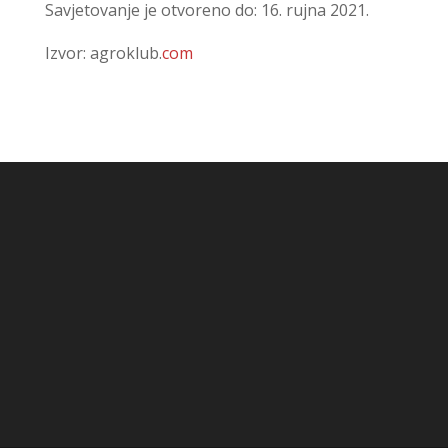
Savjetovanje je otvoreno do: 16. rujna 2021.
Izvor: agroklub.
co
m