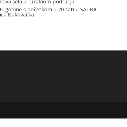
bnova sela u ruralnom području
016. godine s početkom u 20 sati u SATNICI
nica Đakovačka