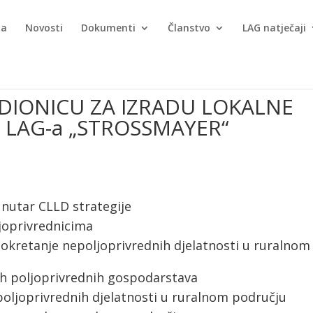
ma
Novosti
Dokumenti
Članstvo
LAG natječaji
DIONICU ZA IZRADU LOKALNE
 LAG-a „STROSSMAYER“
unutar CLLD strategije
joprivrednicima
okretanje nepoljoprivrednih djelatnosti u ruralnom
ih poljoprivrednih gospodarstava
poljoprivrednih djelatnosti u ruralnom području