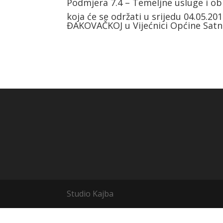
Podmjera 7.4 – Temeljne usluge i o
koja će se održati u srijedu 04.05.2
ĐAKOVAČKOJ u Vijećnici Općine Sat
Studio Kajba