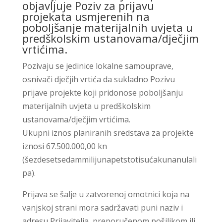
objavljuje Poziv za prijavu
projekata usmjerenih na
poboljšanje materijalnih uvjeta u
predškolskim ustanovama/dječjim
vrtićima.
Pozivaju se jedinice lokalne samouprave,
osnivači dječjih vrtića da sukladno Pozivu
prijave projekte koji pridonose poboljšanju
materijalnih uvjeta u predškolskim
ustanovama/dječjim vrtićima.
Ukupni iznos planiranih sredstava za projekte
iznosi 67.500.000,00 kn
(šezdesetsedammilijunapetstotisućakunanulali
pa).
Prijava se šalje u zatvorenoj omotnici koja na
vanjskoj strani mora sadržavati puni naziv i
adresu Prijavitelja, preporučenom pošiljkom ili