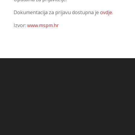
Dokumentacija za prijavu dostupna je
ovdje
.
Izvor:
www.mspm.hr