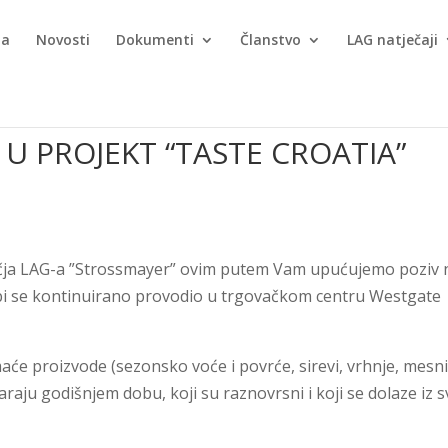
ma
Novosti
Dokumenti
Članstvo
LAG natječaji
 U PROJEKT “TASTE CROATIA”
ručja LAG-a ”Strossmayer” ovim putem Vam upućujemo poziv 
i bi se kontinuirano provodio u trgovačkom centru Westgate
omaće proizvode (sezonsko voće i povrće, sirevi, vrhnje, mesn
govaraju godišnjem dobu, koji su raznovrsni i koji se dolaze iz s