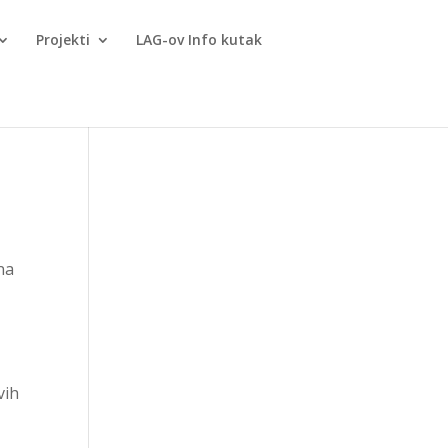
Projekti
LAG-ov Info kutak
na
i
vih