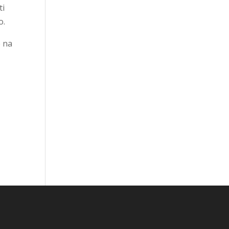
ti
o.
e na