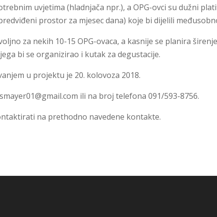
rebnim uvjetima (hladnjača npr.), a OPG-ovci su dužni plati
redviđeni prostor za mjesec dana) koje bi dijelili međusobn
voljno za nekih 10-15 OPG-ovaca, a kasnije se planira širenj
ega bi se organizirao i kutak za degustacije.
vanjem u projektu je 20. kolovoza 2018.
ssmayer01@gmail.com
ili na broj telefona 091/593-8756.
ontaktirati na prethodno navedene kontakte.