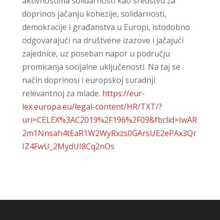
aktivnostima solidarnosti kao sredstvu za
doprinos jačanju kohezije, solidarnosti,
demokracije i građanstva u Europi, istodobno
odgovarajući na društvene izazove i jačajući
zajednice, uz poseban napor u području
promicanja socijalne uključenosti. Na taj se
način doprinosi i europskoj suradnji
relevantnoj za mlade.
https://eur-
lex.europa.eu/legal-content/HR/TXT/?
uri=CELEX%3AC2019%2F196%2F09&fbclid=IwAR
2m1Nnsah4tEaR1W2WyRxzs0GArsUE2ePAx3Qr
IZ4FwU_2MydUI8Cq2nOs