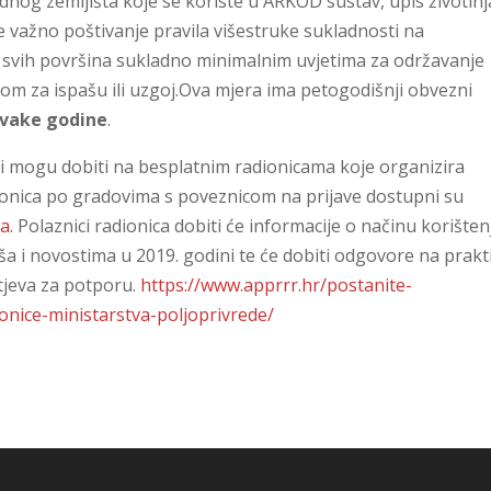
dnog zemljišta koje se koriste u ARKOD sustav, upis životinj
e važno poštivanje pravila višestruke sukladnosti na
svih površina sukladno minimalnim uvjetima za održavanje
om za ispašu ili uzgoj.Ova mjera ima petogodišnji obvezni
svake godine
.
ici mogu dobiti na besplatnim radionicama koje organizira
ionica po gradovima s poveznicom na prijave dostupni su
a.
Polaznici radionica dobiti će informacije o načinu korišten
a i novostima u 2019. godini te će dobiti odgovore na prakt
tjeva za potporu.
https://www.apprrr.hr/postanite-
ionice-ministarstva-poljoprivrede/