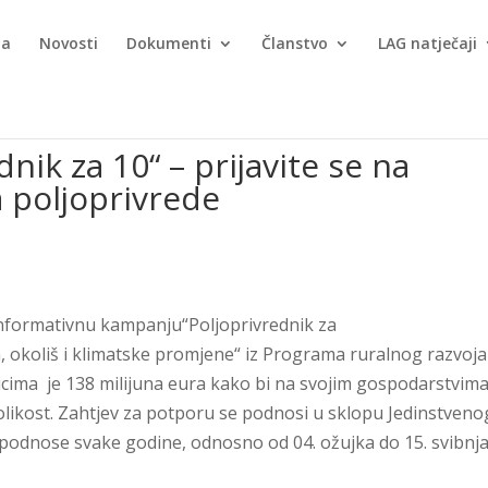
ma
Novosti
Dokumenti
Članstvo
LAG natječaji
nik za 10“ – prijavite se na
a poljoprivrede
informativnu kampanju“Poljoprivrednik za
, okoliš i klimatske promjene“ iz Programa ruralnog razvoja
cima je 138 milijuna eura kako bi na svojim gospodarstvim
znolikost. Zahtjev za potporu se podnosi u sklopu Jedinstveno
 podnose svake godine, odnosno od 04. ožujka do 15. svibnj