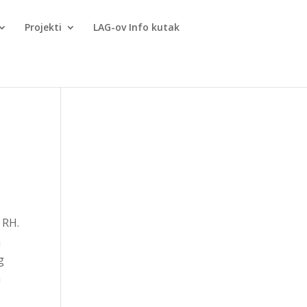
Projekti
LAG-ov Info kutak
 RH.
a
g
a