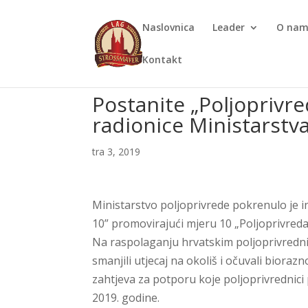
Naslovnica
Leader
O na
Kontakt
Postanite „Poljoprivred
radionice Ministarstv
tra 3, 2019
Ministarstvo poljoprivrede pokrenulo je 
10” promovirajući mjeru 10 „Poljoprivreda
Na raspolaganju hrvatskim poljoprivredni
smanjili utjecaj na okoliš i očuvali biora
zahtjeva za potporu koje poljoprivrednici
2019. godine.