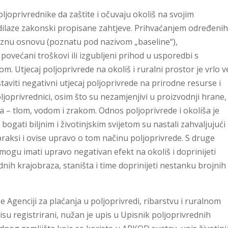
ljoprivrednike da zaštite i očuvaju okoliš na svojim
dilaze zakonski propisane zahtjeve. Prihvaćanjem određeni
laznu osnovu (poznatu pod nazivom „baseline“),
povećani troškovi ili izgubljeni prihod u usporedbi s
Utjecaj poljoprivrede na okoliš i ruralni prostor je vrlo ve
taviti negativni utjecaj poljoprivrede na prirodne resurse i
oljoprivrednici, osim što su nezamjenjivi u proizvodnji hrane,
a – tlom, vodom i zrakom. Odnos poljoprivrede i okoliša je
ogati biljnim i životinjskim svijetom su nastali zahvaljujući
raksi i ovise upravo o tom načinu poljoprivrede. S druge
mogu imati upravo negativan efekt na okoliš i doprinijeti
dnih krajobraza, staništa i time doprinijeti nestanku brojnih
 Agenciji za plaćanja u poljoprivredi, ribarstvu i ruralnom
isu registrirani, nužan je upis u Upisnik poljoprivrednih