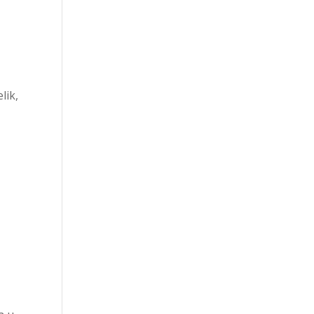
h
lik,