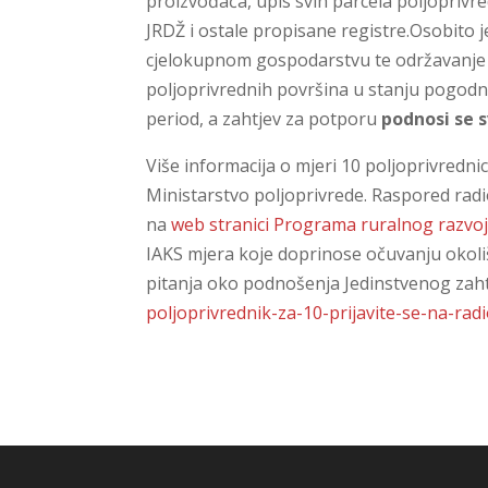
proizvođača, upis svih parcela poljoprivre
JRDŽ i ostale propisane registre.Osobito j
cjelokupnom gospodarstvu te održavanje 
poljoprivrednih površina u stanju pogodn
period, a zahtjev za potporu
podnosi se 
Više informacija o mjeri 10 poljoprivredn
Ministarstvo poljoprivrede. Raspored rad
na
web stranici Programa ruralnog razvoj
IAKS mjera koje doprinose očuvanju okoliš
pitanja oko podnošenja Jedinstvenog zah
poljoprivrednik-za-10-prijavite-se-na-rad