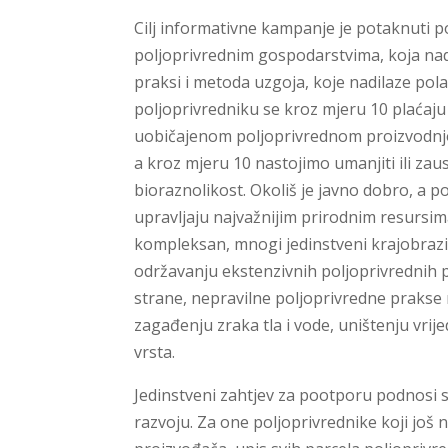
Cilj informativne kampanje je potaknuti po
poljoprivrednim gospodarstvima, koja na
praksi i metoda uzgoja, koje nadilaze po
poljoprivredniku se kroz mjeru 10 plaćaju 
uobičajenom poljoprivrednom proizvodnjom. 
a kroz mjeru 10 nastojimo umanjiti ili zaus
bioraznolikost. Okoliš je javno dobro, a p
upravljaju najvažnijim prirodnim resursim
kompleksan, mnogi jedinstveni krajobrazi b
održavanju ekstenzivnih poljoprivrednih p
strane, nepravilne poljoprivredne prakse 
zagađenju zraka tla i vode, uništenju vrije
vrsta.
Jedinstveni zahtjev za pootporu podnosi se
razvoju. Za one poljoprivrednike koji još n