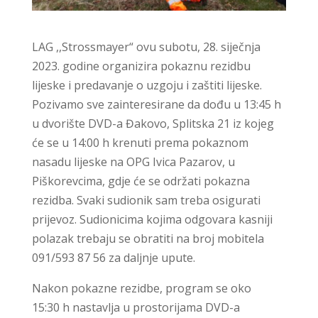
LAG ,,Strossmayer“ ovu subotu, 28. siječnja
2023. godine organizira pokaznu rezidbu
lijeske i predavanje o uzgoju i zaštiti lijeske.
Pozivamo sve zainteresirane da dođu u 13:45 h
u dvorište DVD-a Đakovo, Splitska 21 iz kojeg
će se u 14:00 h krenuti prema pokaznom
nasadu lijeske na OPG Ivica Pazarov, u
Piškorevcima, gdje će se održati pokazna
rezidba. Svaki sudionik sam treba osigurati
prijevoz. Sudionicima kojima odgovara kasniji
polazak trebaju se obratiti na broj mobitela
091/593 87 56 za daljnje upute.
Nakon pokazne rezidbe, program se oko
15:30 h nastavlja u prostorijama DVD-a