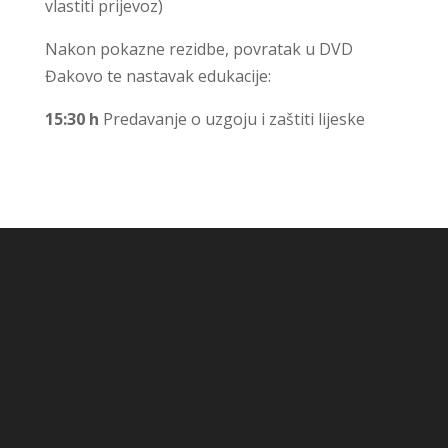
vlastiti prijevoz)
Nakon pokazne rezidbe, povratak u DVD
Đakovo te nastavak edukacije:
15:30 h
Predavanje o uzgoju i zaštiti lijeske