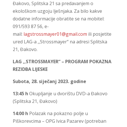
Đakovo, Splitska 21 sa predavanjem o
ekološkom uzgoju lješnjaka. Za bilo kakve
dodatne informacije obratite se na mobitel:
091/593 87 56, e-
mail:
lagstrossmayer01@gmail.com
ili posjetite
ured LAG-a ,,Strossmayer“ na adresi Splitska
21, Đakovo.
LAG ,,STROSSMAYER“ – PROGRAM POKAZNA
REZIDBA LIJESKE
Subota, 28. siječanj 2023. godine
13:45 h
Okupljanje u dvorištu DVD-a Đakovo
(Splitska 21, Đakovo)
14:00 h
Polazak na pokazno polje u
Piškorevcima – OPG Ivica Pazarev (potreban