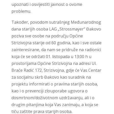
upoznati i osvijestiti javnost o ovome
problemu.
Također, povodom sutrašnjeg Međunarodnog
dana starijih osoba LAG „Strossmayer“ Đakovo
poziva sve osobe na području Općine
Strizivojna starije od 60 godina, kao i sve ostale
zainteresirane, da nam se pridruže na radionici
koja će se održati 01. listopada u 13:00 h u
prostorijama Općine Strizivojna na adresi Ul.
Braće Radić 172, Strizivojna, gdje će Vas Centar
za socijalnu skrb Đakovo kao suradnik na
projektu informirati o pravima starijih osoba,
kao i o prevenciji zlouporabe ugovora o
dosmrtnom/doživotnom uzdržavanju, ali i o
drugim pitanjima koja Vas zanimaju, a koja se
tiču zaštite prava starijih osoba.