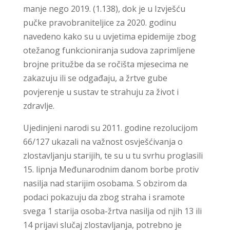
manje nego 2019. (1.138), dok je u Izvješću
pučke pravobraniteljice za 2020. godinu
navedeno kako su u uvjetima epidemije zbog
otežanog funkcioniranja sudova zaprimljene
brojne pritužbe da se ročišta mjesecima ne
zakazuju ili se odgađaju, a žrtve gube
povjerenje u sustav te strahuju za život i
zdravlje.
Ujedinjeni narodi su 2011. godine rezolucijom
66/127 ukazali na važnost osvješćivanja o
zlostavljanju starijih, te su u tu svrhu proglasili
15. lipnja Međunarodnim danom borbe protiv
nasilja nad starijim osobama. S obzirom da
podaci pokazuju da zbog straha i sramote
svega 1 starija osoba-žrtva nasilja od njih 13 ili
14 prijavi slučaj zlostavljanja, potrebno je