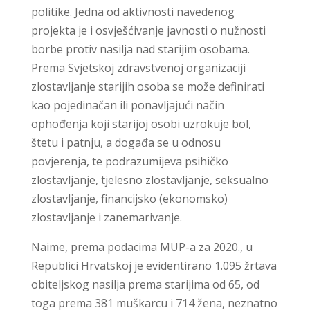
politike. Jedna od aktivnosti navedenog
projekta je i osvješćivanje javnosti o nužnosti
borbe protiv nasilja nad starijim osobama.
Prema Svjetskoj zdravstvenoj organizaciji
zlostavljanje starijih osoba se može definirati
kao pojedinačan ili ponavljajući način
ophođenja koji starijoj osobi uzrokuje bol,
štetu i patnju, a događa se u odnosu
povjerenja, te podrazumijeva psihičko
zlostavljanje, tjelesno zlostavljanje, seksualno
zlostavljanje, financijsko (ekonomsko)
zlostavljanje i zanemarivanje.
Naime, prema podacima MUP-a za 2020., u
Republici Hrvatskoj je evidentirano 1.095 žrtava
obiteljskog nasilja prema starijima od 65, od
toga prema 381 muškarcu i 714 žena, neznatno