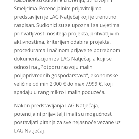
Radonice su održane u Drenju, Strizivojni i
Smeljcima. Potencijalnim prijaviteljima
predstavljen je LAG Natječaj koji je trenutno
raspisan. Sudionici su se upoznali sa uvjetima
prihvatljivosti nositelja projekta, prihvatljivim
aktivnostima, kriterijem odabira projekta,
procedurama i načinom prijave te potrebnom
dokumentacijom za LAG Natječaj, a koji se
odnosi na „Potporu razvoju malih
poljoprivrednih gospodarstava“, ekonomske
veličine od min 2.000 € do max 7.999 €, koji
spadaju u rang mikro i malih poduzeća.
Nakon predstavljanja LAG Natječaja,
potencijalni prijavitelji imali su mogućnost
postavljati pitanja za sve nejasnoće vezane uz
LAG Natječaj.