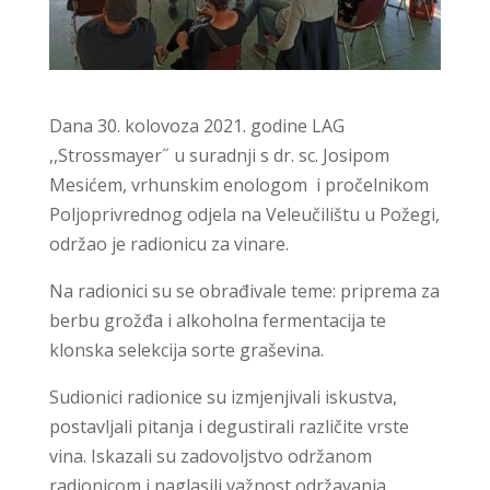
Dana 30. kolovoza 2021. godine LAG
,,Strossmayer˝ u suradnji s dr. sc. Josipom
Mesićem, vrhunskim enologom i pročelnikom
Poljoprivrednog odjela na Veleučilištu u Požegi,
održao je radionicu za vinare.
Na radionici su se obrađivale teme: priprema za
berbu grožđa i alkoholna fermentacija te
klonska selekcija sorte graševina.
Sudionici radionice su izmjenjivali iskustva,
postavljali pitanja i degustirali različite vrste
vina. Iskazali su zadovoljstvo održanom
radionicom i naglasili važnost održavanja