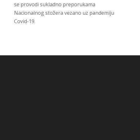
se provodi sukladno preporukama
Nacionalnog stožera vezano uz pandemiju
Covid-19.