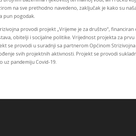
zirom na sve prethodno navedeno, zaključak je kako su naš
ila pun pogodak.
zivojna provodi projekt „Vrijeme je za društvo“, financiran
va, obitelji i socijalne politike. Vrijednost projekta za prvu
jekt se provodi u suradnji sa partnerom Općinom Strizivojna
ođenje svih projektnih aktivnosti. Projekt se provodi suklad
 uz pandemiju Covid-19.