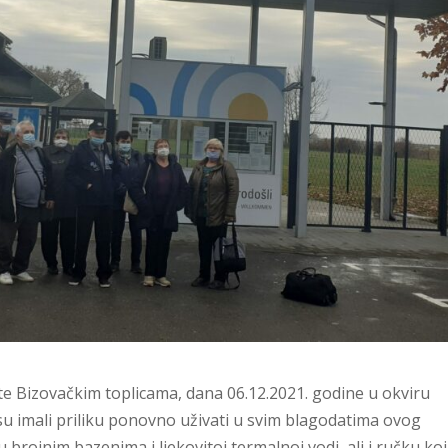
 Bizovačkim toplicama, dana 06.12.2021. godine u okviru
 su imali priliku ponovno uživati u svim blagodatima ovog
brojnim bazenima i ljekovitoj termalnoj vodi, ali i ručku koji