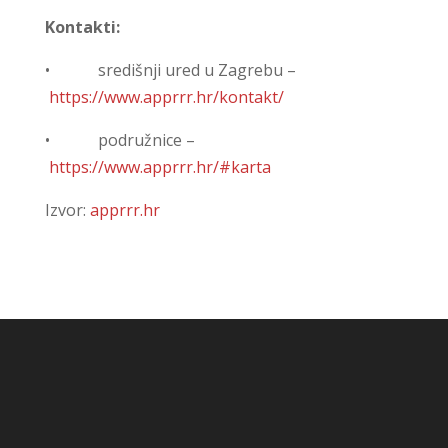
Kontakti:
• središnji ured u Zagrebu –
https://www.apprrr.hr/kontakt/
• podružnice –
https://www.apprrr.hr/#karta
Izvor:
apprrr.hr