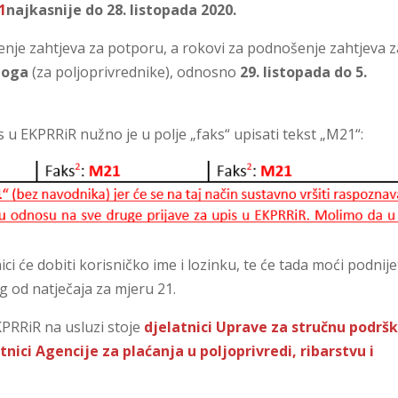
1
najkasnije do 28. listopada 2020.
nje zahtjeva za potporu, a rokovi za podnošenje zahtjeva z
enoga
(za poljoprivrednike), odnosno
29. listopada do 5.
 u EKPRRiR nužno je u polje „faks“ upisati tekst „M21“:
i će dobiti korisničko ime i lozinku, te će tada moći podnije
g od natječaja za mjeru 21.
KPRRiR na usluzi stoje
djelatnici Uprave za stručnu podrš
tnici Agencije za plaćanja u poljoprivredi, ribarstvu i