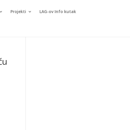
Projekti
LAG-ov Info kutak
ću