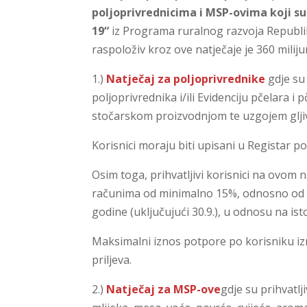
poljoprivrednicima i MSP-ovima koji 
19“
iz Programa ruralnog razvoja Republik
raspoloživ kroz ove natječaje je 360 milij
1.)
Natječaj za poljoprivrednike
gdje su 
poljoprivrednika i/ili Evidenciju pčelara i 
stočarskom proizvodnjom te uzgojem glji
Korisnici moraju biti upisani u Registar p
Osim toga, prihvatljivi korisnici na ovom 
računima od minimalno 15%, odnosno od
godine (uključujući 30.9.), u odnosu na ist
Maksimalni iznos potpore po korisniku i
priljeva.
2.)
Natječaj za MSP-ove
gdje su prihvatlj