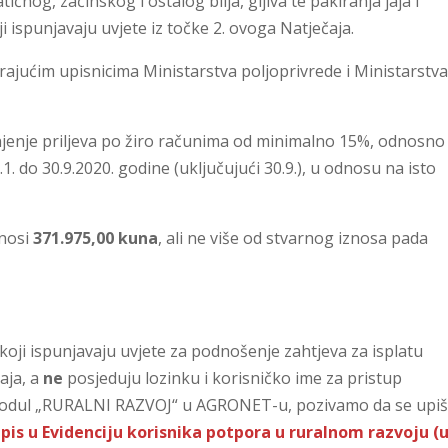
ičnog, začinskog i ostalog bilja, gljiva te pakiranja jaja i
ji ispunjavaju uvjete iz točke 2. ovoga Natječaja.
arajućim upisnicima Ministarstva poljoprivrede i Ministarstv
jenje priljeva po žiro računima od minimalno 15%, odnosno
1. do 30.9.2020. godine (uključujući 30.9.), u odnosu na isto
znosi
371.975,00 kuna
, ali ne više od stvarnog iznosa pada
koji ispunjavaju uvjete za podnošenje zahtjeva za isplatu
aja, a
ne
posjeduju lozinku i korisničko ime za pristup
modul „RURALNI RAZVOJ“ u AGRONET-u, pozivamo da se upiš
pis u Evidenciju korisnika potpora u ruralnom razvoju (