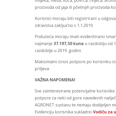
mlijeka, mesa, voća, povrća, cvijeća, aromat
proizvoda od jaja ili pčelinjih proizvoda ko
Korisnici moraju biti registrirani u odgov
zdravstva zaključno s 1.1.2019.
Poduzeća moraju imati evidentirano sman
najmanje
37.197,50 kuna
u razdoblju od 1.
razdoblje u 2019. godini.
Maksimalni iznos potpore po korisniku i
priljeva.
VAŽNA NAPOMENA!
Sve zainteresirane potencijalne korisnike 
potpore za neki od gore navedenih natječ
AGRONET sustavu te nemaju dodijeljen 
Evidenciju korisnika sukladno
Vodiču za u