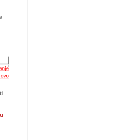
a
ti
ku