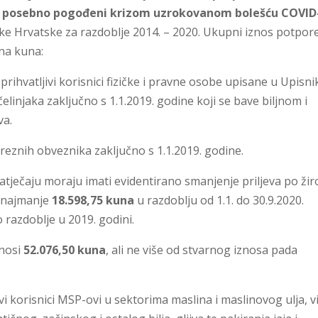
su posebno pogođeni krizom uzrokovanom bolešću COVID
e Hrvatske za razdoblje 2014. – 2020. Ukupni iznos potpor
una kuna:
prihvatljivi korisnici fizičke i pravne osobe upisane u Upisni
pčelinjaka zaključno s 1.1.2019. godine koji se bave biljnom i
va.
oreznih obveznika zaključno s 1.1.2019. godine.
natječaju moraju imati evidentirano smanjenje priljeva po žir
 najmanje
18.598,75 kuna
u razdoblju od 1.1. do 30.9.2020.
o razdoblje u 2019. godini.
znosi
52.076,50
kuna
, ali ne više od stvarnog iznosa pada
ivi korisnici MSP-ovi u sektorima maslina i maslinovog ulja, v