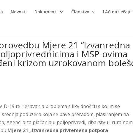
ma
Novosti
Dokumenti
Članstvo
LAG natječaji
a provedbu Mjere 21 “Izvanredna
oljoprivrednicima i MSP-ovima
đeni krizom uzrokovanom boleš
ID-19 te rješavanja problema s likvidnošću s kojim se
 i srednja poduzeća koja se bave preradom, plasiranjem na
da, Agencija za plaćanja u poljoprivredi, ribarstvu i ruralnom
edbu
Mjere 21 „Izvanredna privremena potpora