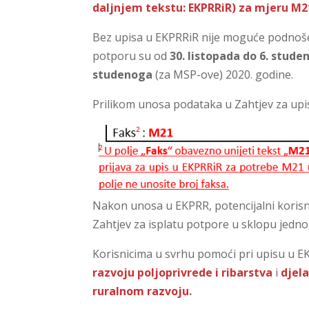
daljnjem tekstu: EKPRRiR) za mjeru M2
Bez upisa u EKPRRiR nije moguće podnoše
potporu su od
30. listopada do 6. stud
studenoga
(za MSP-ove) 2020. godine.
Prilikom unosa podataka u Zahtjev za upis
Nakon unosa u EKPRR, potencijalni korisnic
Zahtjev za isplatu potpore u sklopu jedno
Korisnicima u svrhu pomoći pri upisu u E
razvoju poljoprivrede i ribarstva
i
djela
ruralnom razvoju
.