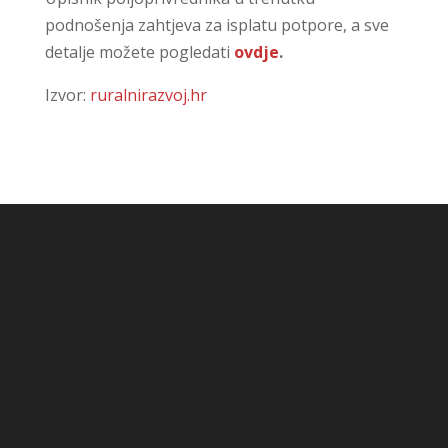
podnošenja zahtjeva za isplatu potpore, a sve
detalje možete pogledati
ovdje
.
Izvor:
ruralnirazvoj.hr