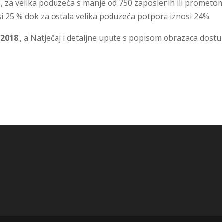
 za velika poduzeća s manje od 750 zaposlenih ili prometo
i 25 % dok za ostala velika poduzeća potpora iznosi 24%.
 2018
., a Natječaj i detaljne upute s popisom obrazaca dost