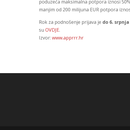
poduzeća maksimalna potpora iznosi 50%,
manjim od 200 milijuna EUR potpora iznos
Rok za podnošenje prijava je
do 6. srpnja
su
OVDJE
.
Izvor:
www.apprrr.hr