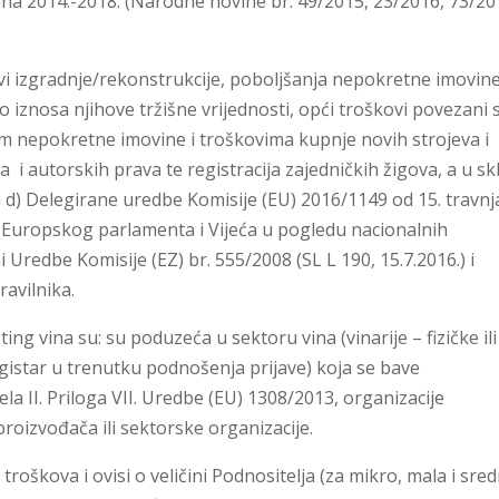
a 2014.-2018. (Narodne novine br. 49/2015, 23/2016, 73/201
kovi izgradnje/rekonstrukcije, poboljšanja nepokretne imovine
 iznosa njihove tržišne vrijednosti, opći troškovi povezani 
m nepokretne imovine i troškovima kupnje novih strojeva i
a i autorskih prava te registracija zajedničkih žigova, a u s
 i d) Delegirane uredbe Komisije (EU) 2016/1149 od 15. travnj
 Europskog parlamenta i Vijeća u pogledu nacionalnih
Uredbe Komisije (EZ) br. 555/2008 (SL L 190, 15.7.2016.) i
ravilnika.
ing vina su: su poduzeća u sektoru vina (vinarije – fizičke ili
istar u trenutku podnošenja prijave) koja se bave
la II. Priloga VII. Uredbe (EU) 1308/2013, organizacije
proizvođača ili sektorske organizacije.
troškova i ovisi o veličini Podnositelja (za mikro, mala i sred