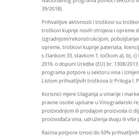
Nacionalnog programa pomoći sektoru vin
39/2018).
Prihvatljive aktivnosti i troškovi su troš
troškovi kupnje novih strojeva i opreme do
izgradnjom/rekonstrukcijom, poboljšanje
opreme, troškovi kupnje patenata, licencij
s člankom 33. stavkom 1. točkom a), b), c)
2016. o dopuni Uredbe (EU) br. 1308/2013
programa potpore u sektoru vina i izmjeni 
Listom prihvatljivih troškova iz Priloga I. P
Korisnici mjere Ulaganja u vinarije i market
pravne osobe upisane u Vinogradarski reg
proizvodnjom ili prodajom proizvoda iz dije
proizvođača vina, udruženja dvaju ili više 
Razina potpore iznosi do 50% prihvatljivih 