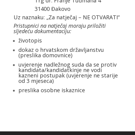
Trg dr. Franje Tuđmana 4
31400 Đakovo
Uz naznaku: „Za natječaj – NE OTVARATI“
Pristupnici na natječaj moraju priložiti
sljedeću dokumentaciju:
životopis
dokaz o hrvatskom državljanstvu
(preslika domovnice)
uvjerenje nadležnog suda da se protiv
kandidata/kandidatkinje ne vodi
kazneni postupak (uvjerenje ne starije
od 3 mjeseca)
preslika osobne iskaznice