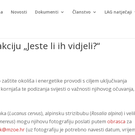
ma
Novosti
Dokumenti
Članstvo
LAG natječaji
iju „Jeste li ih vidjeli?“
vo zaštite okoliša i energetike provodi s ciljem uključivanja
kornjaša te podizanja svijesti o važnosti njihovog očuvanja,
nka (
Lucanus cervus
), alpinsku strizibubu (
Rosalia alpina
) i vel
unereus
) mogu njihovu fotografiju poslati putem
obrasca
za
ak@mzoe.hr
(uz fotografiju je potrebno navesti datum, vrijem