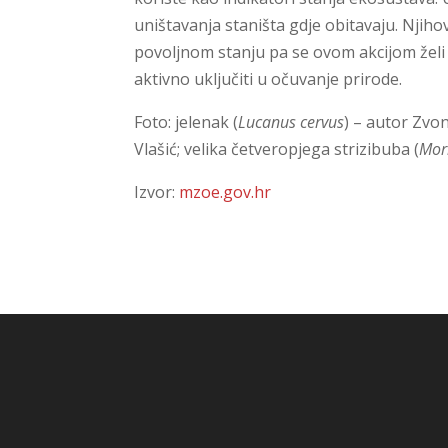
uništavanja staništa gdje obitavaju. Njiho
povoljnom stanju pa se ovom akcijom želi pr
aktivno uključiti u očuvanje prirode.
Foto: jelenak (
Lucanus cervus
) – autor Zvon
Vlašić; velika četveropjega strizibuba (
Mor
Izvor:
mzoe.gov.hr