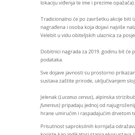
lokaciju viđenja te ime i prezime opažača).
Tradicionalno će po završetku akcije biti i
nagrađena i osoba koja dojavi najviše nal
Velebit u vidu obiteljskih ulaznica za po
Dobitnici nagrada za 2019. godinu bit će 
podataka.
Sve dojave javnosti su prostorno prikazan
sustava zaštite prirode, uključivanjem slo
Jelenak (
Lucanus cervus
), alpinska strizibu
funereus
) pripadaju jednoj od najugroženij
hrane umirućim i raspadajućim drvetom te
Prisutnost saproksilnih kornjaša odražava 
koriste kao indikatori stanja ekosustava.