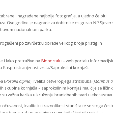
zabrane i nagrađene najbolje fotografije, a ujedno će biti
aza. Ove godine je nagrade za dobitnike osigurao NP Sjever
sjet ovom nacionalnom parku.
proglašeni po završetku obrade velikog broja pristiglih
e i lako pretražive na
Bioportalu
– web portalu Informacijs
ja Rasprostranjenost vrsta/Saproksilni kornjaši.
ba (
Rosalia alpina
) i velika četveropjega strizibuba (
Morimus a
ih skupina kornjaša – saproksilnim kornjašima, čije se ličin
 su važna karika u kruženju hranidbenih tvari u ekosustavu
očuvanost, kvalitetu i raznolikost staništa te se stoga čest
 Ugrožene su zbog promjena povoljnih životnih uvjeta i