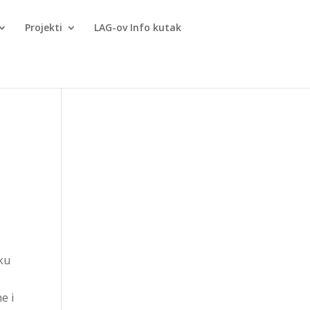
Projekti
LAG-ov Info kutak
iku
e i