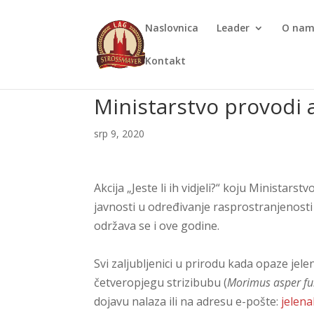
Naslovnica
Leader
O na
Kontakt
Ministarstvo provodi akc
srp 9, 2020
Akcija „Jeste li ih vidjeli?“ koju Ministarst
javnosti u određivanje rasprostranjenosti 
održava se i ove godine.
Svi zaljubljenici u prirodu kada opaze jele
četveropjegu strizibubu (
Morimus asper f
dojavu nalaza ili na adresu e-pošte:
jelen