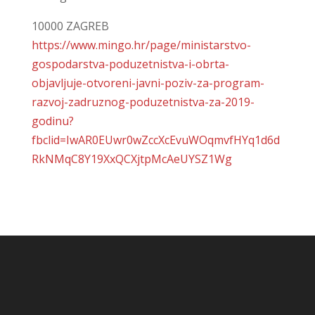
10000 ZAGREB
https://www.mingo.hr/page/ministarstvo-
gospodarstva-poduzetnistva-i-obrta-
objavljuje-otvoreni-javni-poziv-za-program-
razvoj-zadruznog-poduzetnistva-za-2019-
godinu?
fbclid=IwAR0EUwr0wZccXcEvuWOqmvfHYq1d6d
RkNMqC8Y19XxQCXjtpMcAeUYSZ1Wg