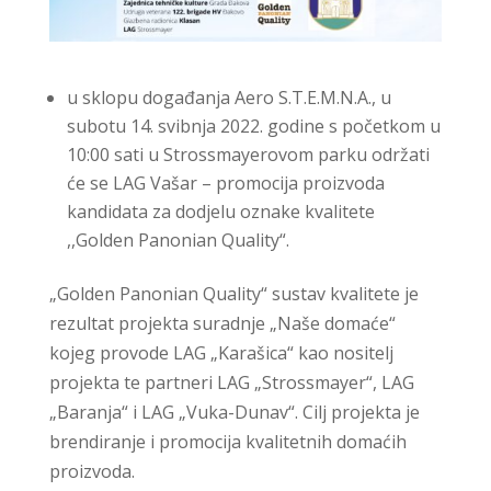
u sklopu događanja Aero S.T.E.M.N.A., u
subotu 14. svibnja 2022. godine s početkom u
10:00 sati u Strossmayerovom parku održati
će se LAG Vašar – promocija proizvoda
kandidata za dodjelu oznake kvalitete
,,Golden Panonian Quality“.
„Golden Panonian Quality“ sustav kvalitete je
rezultat projekta suradnje „Naše domaće“
kojeg provode LAG „Karašica“ kao nositelj
projekta te partneri LAG „Strossmayer“, LAG
„Baranja“ i LAG „Vuka-Dunav“. Cilj projekta je
brendiranje i promocija kvalitetnih domaćih
proizvoda.