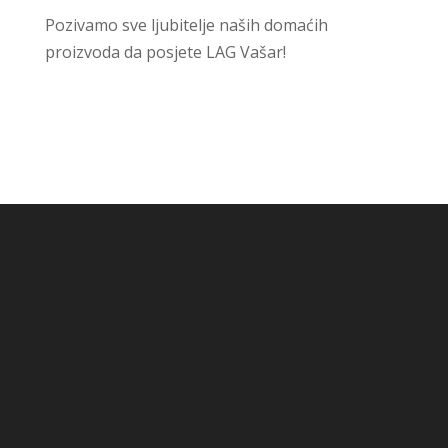
Pozivamo sve ljubitelje naših domaćih
proizvoda da posjete LAG Vašar!