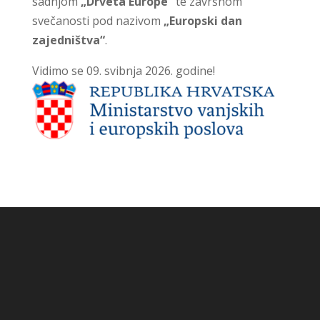
sadnjom
„Drveta Europe“
te završnom
svečanosti pod nazivom
„Europski dan
zajedništva“
.
Vidimo se 09. svibnja 2026. godine!