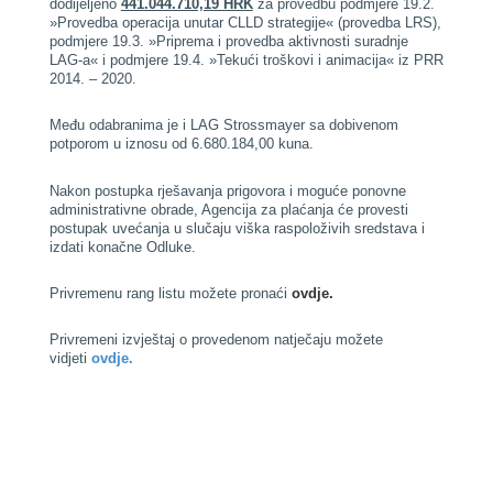
dodijeljeno
441.044.710,19 HRK
za provedbu podmjere 19.2.
»Provedba operacija unutar CLLD strategije« (provedba LRS),
podmjere 19.3. »Priprema i provedba aktivnosti suradnje
LAG-a« i podmjere 19.4. »Tekući troškovi i animacija« iz PRR
2014. – 2020.
Među odabranima je i LAG Strossmayer sa dobivenom
potporom u iznosu od 6.680.184,00 kuna.
Nakon postupka rješavanja prigovora i moguće ponovne
administrativne obrade, Agencija za plaćanja će provesti
postupak uvećanja u slučaju viška raspoloživih sredstava i
izdati konačne Odluke.
Privremenu rang listu možete pronaći
ovdje.
Privremeni izvještaj o provedenom natječaju možete
vidjeti
ovdje.