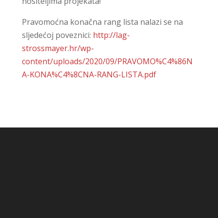
nositeljima projekata!
Pravomoćna konačna rang lista nalazi se na
sljedećoj poveznici:
http://lag-
strossmayer.hr/wp-
content/uploads/2020/09/PRAVOMO%C4%86N
A-KONA%C4%8CNA-RANG-LISTA.pdf