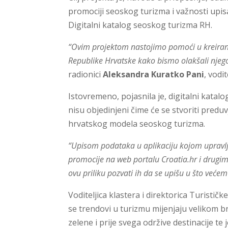
promociji seoskog turizma i važnosti upisa
Digitalni katalog seoskog turizma RH.
“Ovim projektom nastojimo pomoći u kreiran
Republike Hrvatske kako bismo olakšali njeg
radionici
Aleksandra Kuratko Pani
, vodi
Istovremeno, pojasnila je, digitalni katal
nisu objedinjeni čime će se stvoriti predu
hrvatskog modela seoskog turizma.
“Upisom podataka u aplikaciju kojom upravlja
promocije na web portalu Croatia.hr i drugim
ovu priliku pozvati ih da se upišu u što većem
Voditeljica klastera i direktorica Turisti
se trendovi u turizmu mijenjaju velikom b
zelene i prije svega održive destinacije t