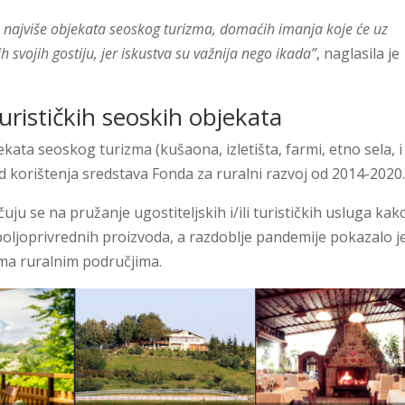
najviše objekata seoskog turizma, domaćih imanja koje će uz
 svojih gostiju, jer iskustva su važnija nego ikada”
, naglasila je
urističkih seoskih objekata
ata seoskog turizma (kušaona, izletišta, farmi, etno sela, i 
jed korištenja sredstava Fonda za ruralni razvoj od 2014-2020
u se na pružanje ugostiteljskih i/ili turističkih usluga kak
ljoprivrednih proizvoda, a razdoblje pandemije pokazalo j
tima ruralnim područjima.