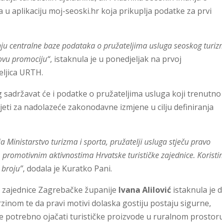
 u aplikaciju moj-seoski.hr koja prikuplja podatke za prvi
ju centralne baze podataka o pružateljima usluga seoskog turi
ovu promociju“
, istaknula je u ponedjeljak na prvoj
teljica URTH.
og sadržavat će i podatke o pružateljima usluga koji trenutno
vjeti za nadolazeće zakonodavne izmjene u cilju definiranja
 Ministarstvo turizma i sporta, pružatelji usluga stječu pravo
 promotivnim aktivnostima Hrvatske turističke zajednice. Korist
 broju”
, dodala je Kuratko Pani.
čke zajednice Zagrebačke županije
Ivana Alilović
istaknula je 
rzinom te da pravi motivi dolaska gostiju postaju sigurne,
e je potrebno ojačati turističke proizvode u ruralnom prostor