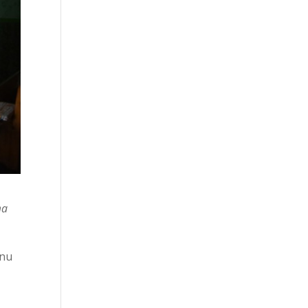
ma
lnu