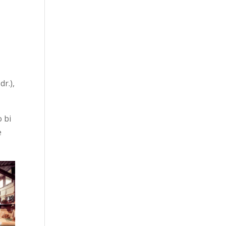
dr.),
.
o bi
e