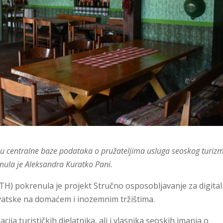
u centralne baze podataka o pružateljima usluga seoskog turiz
nula je Aleksandra Kuratko Pani.
H) pokrenula je projekt Stručno osposobljavanje za digita
atske na domaćem i inozemnim tržištima.
cija turističkih djelatnika, ali i vlasnika seoskih imanja o