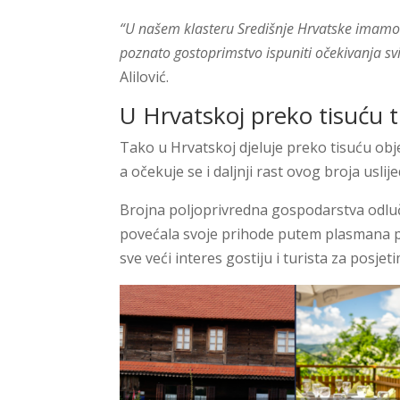
“U našem klasteru Središnje Hrvatske imamo 
poznato gostoprimstvo ispuniti očekivanja svih
Alilović.
U Hrvatskoj preko tisuću t
Tako u Hrvatskoj djeluje preko tisuću objek
a očekuje se i daljnji rast ovog broja usli
Brojna poljoprivredna gospodarstva odlučuj
povećala svoje prihode putem plasmana po
sve veći interes gostiju i turista za posje