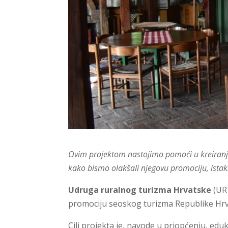
Ovim projektom nastojimo pomoći u kreiranj
kako bismo olakšali njegovu promociju, istak
Udruga ruralnog turizma Hrvatske
(URT
promociju seoskog turizma Republike Hrv
Cilj projekta je, navode u priopćenju, eduka