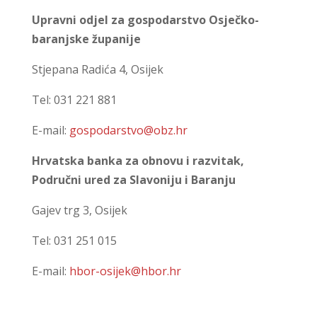
Upravni odjel za gospodarstvo Osječko-
baranjske županije
Stjepana Radića 4, Osijek
Tel: 031 221 881
E-mail:
gospodarstvo@obz.hr
Hrvatska banka za obnovu i razvitak,
Područni ured za Slavoniju i Baranju
Gajev trg 3, Osijek
Tel: 031 251 015
E-mail:
hbor-osijek@hbor.hr