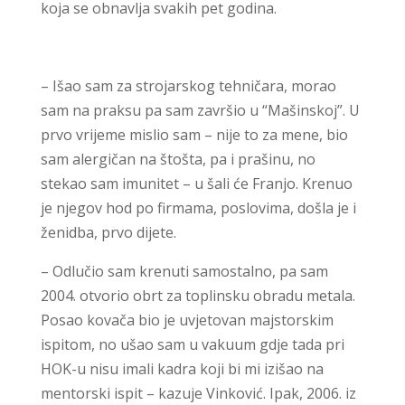
koja se obnavlja svakih pet godina.
– Išao sam za strojarskog tehničara, morao
sam na praksu pa sam završio u “Mašinskoj”. U
prvo vrijeme mislio sam – nije to za mene, bio
sam alergičan na štošta, pa i prašinu, no
stekao sam imunitet – u šali će Franjo. Krenuo
je njegov hod po firmama, poslovima, došla je i
ženidba, prvo dijete.
– Odlučio sam krenuti samostalno, pa sam
2004. otvorio obrt za toplinsku obradu metala.
Posao kovača bio je uvjetovan majstorskim
ispitom, no ušao sam u vakuum gdje tada pri
HOK-u nisu imali kadra koji bi mi izišao na
mentorski ispit – kazuje Vinković. Ipak, 2006. iz