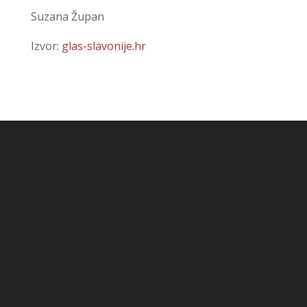
Suzana Župan
Izvor:
glas-slavonije.hr