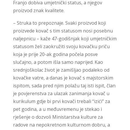
Franjo dobiva umjetnički status, a njegov
proizvod znak kvalitete.
– Struka to prepoznaje. Svaki proizvod koji
proizvede kovač s tim statusom nosi posebnu
naljepnicu – kaže 47-godišnjak koji umjetničkim
statusom želi zaokružiti svoju kovačku priču
koja je prije 20-ak godina počela posve
slučajno, a potom išla samo naprijed. Kao
srednjoškolac život je zamišljao podaleko od
kovačke vatre, a danas je kovač s majstorskim
ispitom, sada pred njim polažu taj isti ispit, član
je povjerenstva za ulazak zanimanja kovač u
kurikulum gdje bi prvi kovači trebali “izići” za
pet godina, a u međuvremenu je stekao i
rješenje o dozvoli Ministarstva kulture za
radove na nepokretnom kulturnom dobru, a