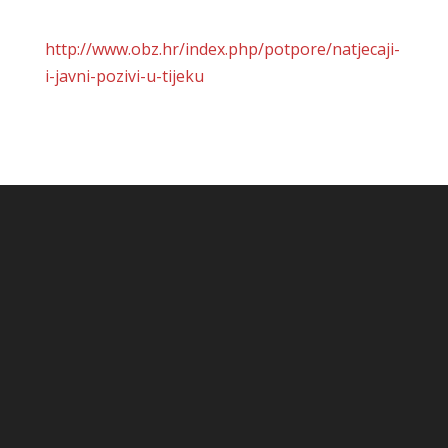
http://www.obz.hr/index.php/potpore/natjecaji-
i-javni-pozivi-u-tijeku