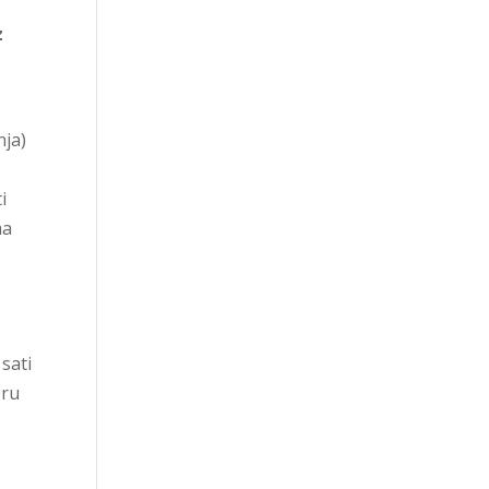
z
nja)
i
ma
sati
oru