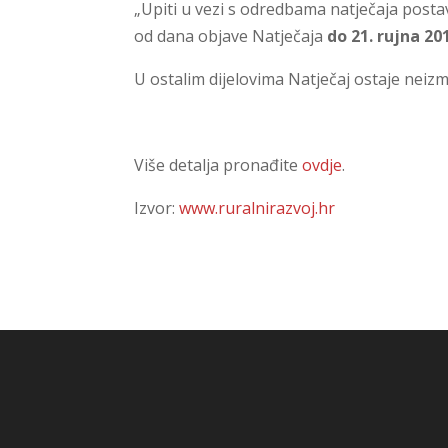
„Upiti u vezi s odredbama natječaja postavl
od dana objave Natječaja
do 21. rujna 20
U ostalim dijelovima Natječaj ostaje neizm
Više detalja pronađite
ovdje
.
Izvor:
www.ruralnirazvoj.hr