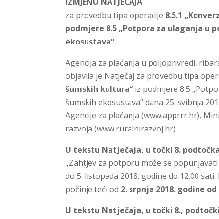
IZMJENU NATJEČAJA
za provedbu tipa operacije
8.5.1 „Konver
podmjere 8.5 „Potpora za ulaganja u po
ekosustava“
Agencija za plaćanja u poljoprivredi, ribar
objavila je Natječaj za provedbu tipa oper
šumskih kultura“
iz podmjere 8.5 „Potpor
šumskih ekosustava“ dana 25. svibnja 201
Agencije za plaćanja (www.apprrr.hr), Mi
razvoja (www.ruralnirazvoj.hr).
U tekstu Natječaja, u točki 8. podtočka 
„Zahtjev za potporu može se popunjavati 
do 5. listopada 2018. godine do 12:00 sat
počinje teći od
2. srpnja 2018. godine od 
U tekstu Natječaja, u točki 8., podtočki 