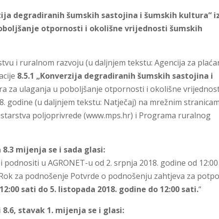
zija degradiranih šumskih sastojina i šumskih kultura“ i
boljšanje otpornosti i okolišne vrijednosti šumskih
stvu i ruralnom razvoju (u daljnjem tekstu: Agencija za plaća
acije
8.5.1 „Konverzija degradiranih šumskih sastojina i
a za ulaganja u poboljšanje otpornosti i okolišne vrijednost
8. godine (u daljnjem tekstu: Natječaj) na mrežnim stranica
nistarstva poljoprivrede (www.mps.hr) i Programa ruralnog
8.3 mijenja se i sada glasi:
i podnositi u AGRONET-u od 2. srpnja 2018. godine od 12:00 
i. Rok za podnošenje Potvrde o podnošenju zahtjeva za potp
12:00 sati do 5. listopada 2018. godine do 12:00 sati.
“
8.6, stavak 1. mijenja se i glasi: