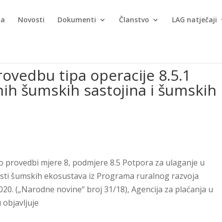
ma
Novosti
Dokumenti
Članstvo
LAG natječaji
rovedbu tipa operacije 8.5.1
nih šumskih sastojina i šumskih
a o provedbi mjere 8, podmjere 8.5 Potpora za ulaganje u
nosti šumskih ekosustava iz Programa ruralnog razvoja
020. („Narodne novine“ broj 31/18), Agencija za plaćanja u
 objavljuje