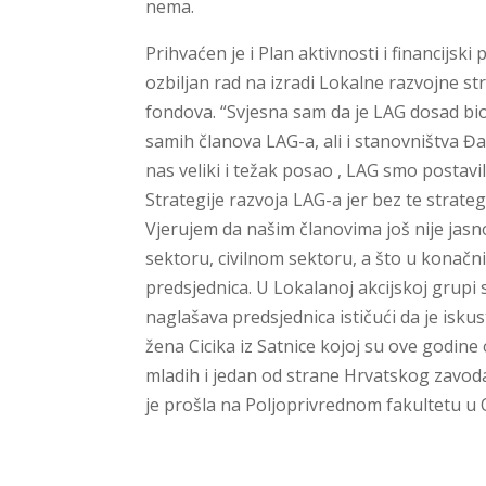
nema.
Prihvaćen je i Plan aktivnosti i financijsk
ozbiljan rad na izradi Lokalne razvojne st
fondova. “Svjesna sam da je LAG dosad bio
samih članova LAG-a, ali i stanovništva Đ
nas veliki i težak posao , LAG smo postavi
Strategije razvoja LAG-a jer bez te strateg
Vjerujem da našim članovima još nije ja
sektoru, civilnom sektoru, a što u konačn
predsjednica. U Lokalanoj akcijskoj grupi 
naglašava predsjednica ističući da je isk
žena Cicika iz Satnice kojoj su ove godine
mladih i jedan od strane Hrvatskog zavoda
je prošla na Poljoprivrednom fakultetu u O