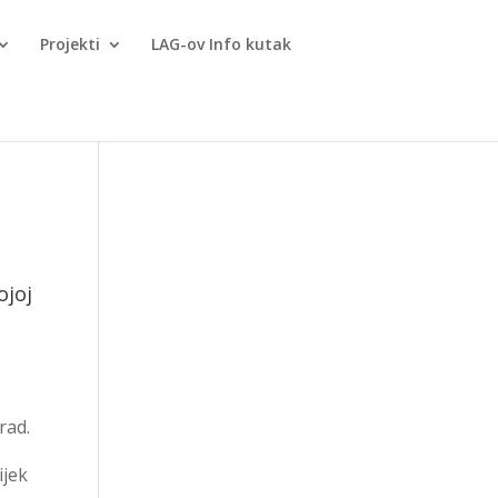
Projekti
LAG-ov Info kutak
ojoj
rad.
ijek