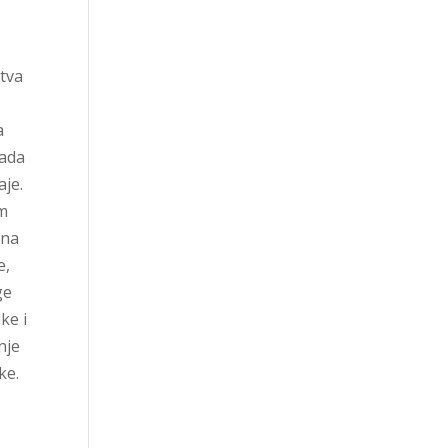
stva
a
rada
aje.
om
ana
e,
ge
ke i
nje
ke.