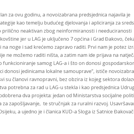
i plan za ovu godinu, a novoizabrana predsjednica najavila je
rategije kao temelju budućeg djelovanja i apliciranja za sred
 prilično neaktivan zbog neinformiranosti i needuciranosti
akovštine jer u LAG je uključeno 7 općina i Grad Đakovo, ček
li na noge i sad krećemo zapravo raditi. Prvi nam je potez iz
ije ne možemo raditi ništa, a zatim nam ide prijava na natječ
sno funkcioniranje samog LAG-a i što on donosi gospodarsk
ici donosi jedinicama lokalne samouprave”, ističe novoizabr
svi su članovi ravnopravni, bez obzira iz kojeg sektora dolaz
ustva potrebna za rad u LAG-u stekla i kao predsjednica Udru
 odobrena dva projekta: jedan od Ministarstva socijalne politi
 za zapošljavanje, te stručnjak za ruralni razvoj. Usavršava
sijeku, a ujedno je i članica KUD-a Sloga iz Satnice Đakovač