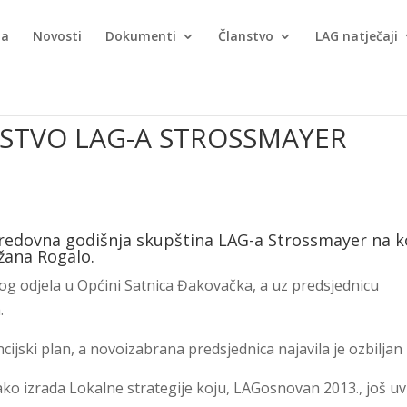
ma
Novosti
Dokumenti
Članstvo
LAG natječaji
STVO LAG-A STROSSMAYER
a redovna godišnja skupština LAG-a Strossmayer na k
žana Rogalo.
og odjela u Općini Satnica Đakovačka, a uz predsjednicu
.
ncijski plan, a novoizabrana predsjednica najavila je ozbiljan 
o izrada Lokalne strategije koju, LAGosnovan 2013., još uv