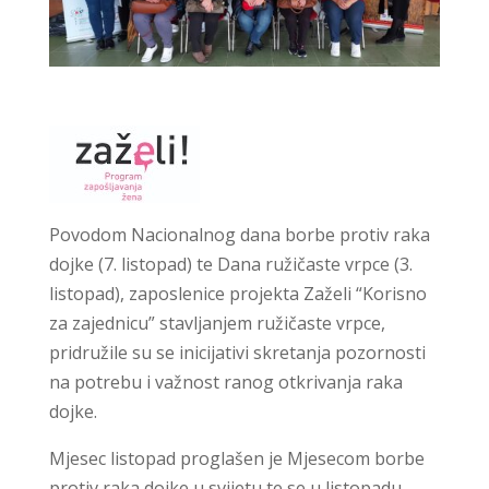
Povodom Nacionalnog dana borbe protiv raka
dojke (7. listopad) te Dana ružičaste vrpce (3.
listopad), zaposlenice projekta Zaželi “Korisno
za zajednicu” stavljanjem ružičaste vrpce,
pridružile su se inicijativi skretanja pozornosti
na potrebu i važnost ranog otkrivanja raka
dojke.
Mjesec listopad proglašen je Mjesecom borbe
protiv raka dojke u svijetu te se u listopadu