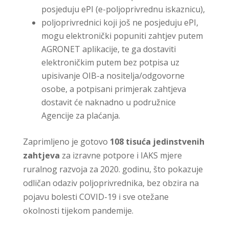
posjeduju ePI (e-poljoprivrednu iskaznicu),
poljoprivrednici koji još ne posjeduju ePI,
mogu elektronički popuniti zahtjev putem
AGRONET aplikacije, te ga dostaviti
elektroničkim putem bez potpisa uz
upisivanje OIB-a nositelja/odgovorne
osobe, a potpisani primjerak zahtjeva
dostavit će naknadno u podružnice
Agencije za plaćanja.
Zaprimljeno je gotovo
108 tisuća jedinstvenih
zahtjeva
za izravne potpore i IAKS mjere
ruralnog razvoja za 2020. godinu, što pokazuje
odličan odaziv poljoprivrednika, bez obzira na
pojavu bolesti COVID-19 i sve otežane
okolnosti tijekom pandemije.