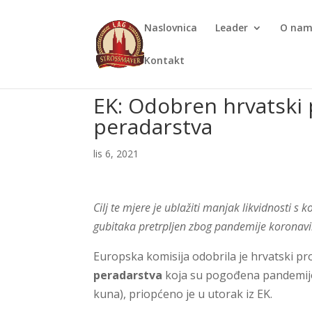
Naslovnica
Leader
O na
Kontakt
EK: Odobren hrvatski
peradarstva
lis 6, 2021
Cilj te mjere je ublažiti manjak likvidnosti s 
gubitaka pretrpljen zbog pandemije koronavi
Europska komisija odobrila je hrvatski 
peradarstva
koja su pogođena pandemijom
kuna), priopćeno je u utorak iz EK.