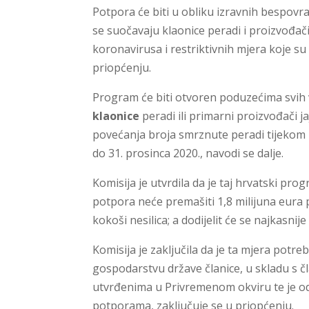
Potpora će biti u obliku izravnih bespovrat
se suočavaju klaonice peradi i proizvođači
koronavirusa i restriktivnih mjera koje su
priopćenju.
Program će biti otvoren poduzećima svih v
klaonice
peradi ili primarni proizvođači j
povećanja broja smrznute peradi tijekom 20
do 31. prosinca 2020., navodi se dalje.
Komisija je utvrdila da je taj hrvatski pr
potpora neće premašiti 1,8 milijuna eura 
kokoši nesilica; a dodijelit će se najkasnij
Komisija je zaključila da je ta mjera potr
gospodarstvu države članice, u skladu s 
utvrđenima u Privremenom okviru te je od
potporama, zaključuje se u priopćenju.