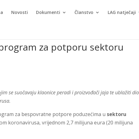
ma
Novosti
Dokumenti
Članstvo
LAG natječaji
 program za potporu sektoru
kojim se suočavaju klaonice peradi i proizvođači jaja te ublažiti di
rusa.
program za bespovratne potpore poduzećima u
sektoru
 koronavirusa, vrijednom 2,7 milijuna eura (20 milijuna