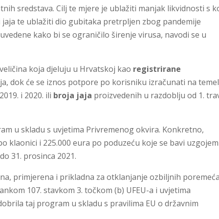
nih sredstava. Cilj te mjere je ublažiti manjak likvidnosti s k
 jaja te ublažiti dio gubitaka pretrpljen zbog pandemije
 uvedene kako bi se ograničilo širenje virusa, navodi se u
eličina koja djeluju u Hrvatskoj kao
registrirane
aja, dok će se iznos potpore po korisniku izračunati na temel
19. i 2020. ili
broja jaja
proizvedenih u razdoblju od 1. tra
ogram u skladu s uvjetima Privremenog okvira. Konkretno,
po klaonici i 225.000 eura po poduzeću koje se bavi uzgojem
e do 31. prosinca 2021.
ebna, primjerena i prikladna za otklanjanje ozbiljnih poremeć
člankom 107. stavkom 3. točkom (b) UFEU-a i uvjetima
obrila taj program u skladu s pravilima EU o državnim